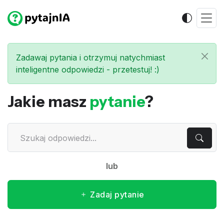
Zadawaj pytania i otrzymuj natychmiast
inteligentne odpowiedzi - przetestuj! :)
Jakie masz
pytanie
?
lub
Zadaj pytanie