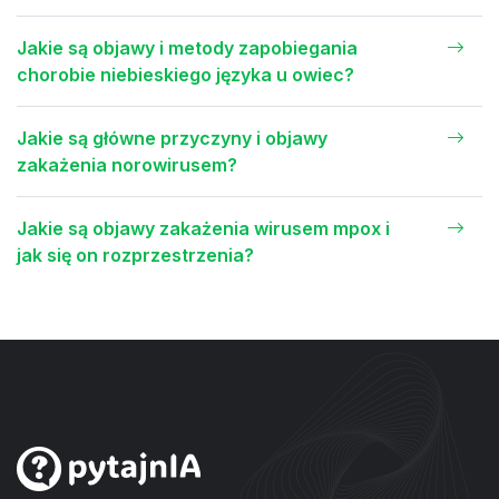
Jakie są objawy i metody zapobiegania
chorobie niebieskiego języka u owiec?
Jakie są główne przyczyny i objawy
zakażenia norowirusem?
Jakie są objawy zakażenia wirusem mpox i
jak się on rozprzestrzenia?