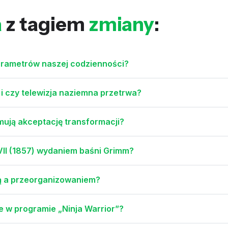
a
z tagiem
zmiany
:
parametrów naszej codzienności?
i czy telewizja naziemna przetrwa?
mują akceptację transformacji?
 VII (1857) wydaniem baśni Grimm?
mą a przeorganizowaniem?
 w programie „Ninja Warrior”?