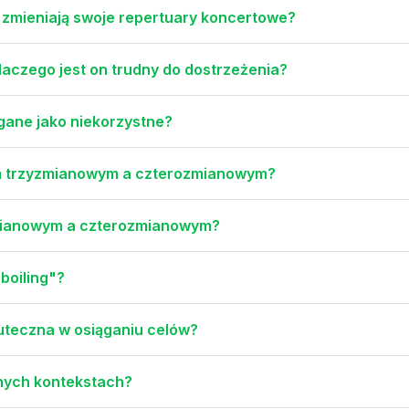
, zmieniają swoje repertuary koncertowe?
laczego jest on trudny do dostrzeżenia?
gane jako niekorzystne?
em trzyzmianowym a czterozmianowym?
zmianowym a czterozmianowym?
 boiling"?
uteczna w osiąganiu celów?
nych kontekstach?