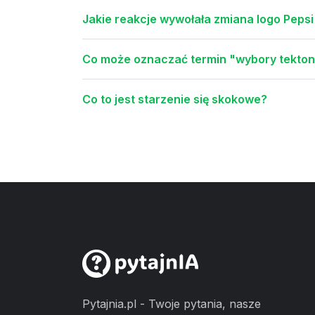
Jakie reakcje wywołała zmiana logo Peps
Co może oznaczać termin "wybory tekto
Co to jest starzenie się skokowe?
Pytajnia.pl - Twoje pytania, nasze