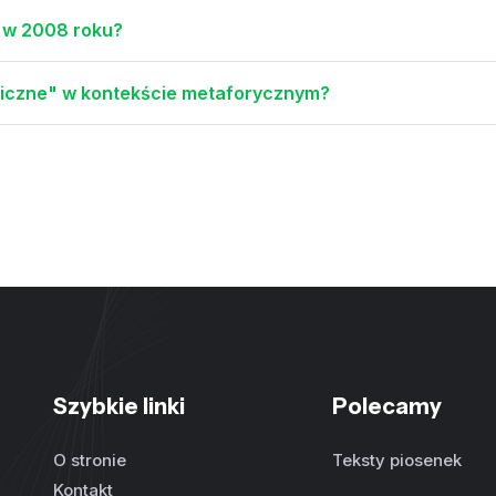
i w 2008 roku?
niczne" w kontekście metaforycznym?
Szybkie linki
Polecamy
O stronie
Teksty piosenek
Kontakt