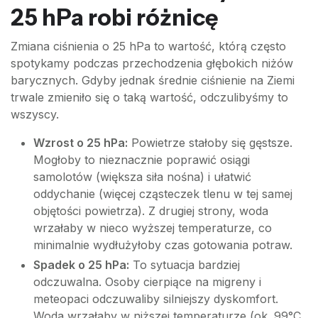
25 hPa robi różnicę
Zmiana ciśnienia o 25 hPa to wartość, którą często
spotykamy podczas przechodzenia głębokich niżów
barycznych. Gdyby jednak średnie ciśnienie na Ziemi
trwale zmieniło się o taką wartość, odczulibyśmy to
wszyscy.
Wzrost o 25 hPa:
Powietrze stałoby się gęstsze.
Mogłoby to nieznacznie poprawić osiągi
samolotów (większa siła nośna) i ułatwić
oddychanie (więcej cząsteczek tlenu w tej samej
objętości powietrza). Z drugiej strony, woda
wrzałaby w nieco wyższej temperaturze, co
minimalnie wydłużyłoby czas gotowania potraw.
Spadek o 25 hPa:
To sytuacja bardziej
odczuwalna. Osoby cierpiące na migreny i
meteopaci odczuwaliby silniejszy dyskomfort.
Woda wrzałaby w niższej temperaturze (ok. 99°C