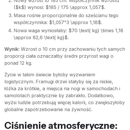
Nowy wzrost to 185 cm. Współczynnik wzrostu
($k$) wynosi: $185 / 175 \approx 1,057$.
Masa rośnie proporcjonalnie do sześcianu tego
współczynnika: $1,057^3 \approx 1,18$.
Nowa waga wyniosłaby: $70 \text{ kg} \times 1,18
\approx 82,6 \text{ kg}$.
Wynik:
Wzrost o 10 cm przy zachowaniu tych samych
proporcji ciała oznaczałby średni przyrost wagi o
ponad 12 kg.
Życie w takim świecie byłoby wyzwaniem
logistycznym. Framugi drzwi stałyby się za niskie,
łóżka za krótkie, a miejsca na nogi w samochodach i
samolotach praktycznie by zabrakło. Dodatkowo,
wyżsi ludzie potrzebują więcej kalorii, co zwiększyłoby
globalne zapotrzebowanie na żywność.
Ciśnienie atmosferyczne: