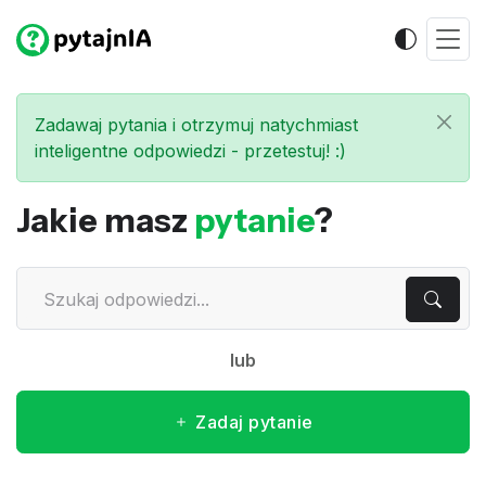
Zadawaj pytania i otrzymuj natychmiast
inteligentne odpowiedzi - przetestuj! :)
Jakie masz
pytanie
?
lub
Zadaj pytanie