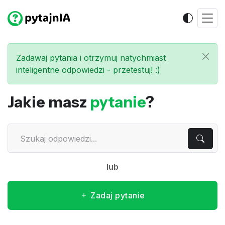
Zadawaj pytania i otrzymuj natychmiast
inteligentne odpowiedzi - przetestuj! :)
Jakie masz
pytanie
?
lub
Zadaj pytanie