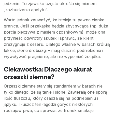
jedzenie. To zjawisko często określa się mianem
„rozbudzenia apetytu”.
Warto jednak zauważyć, że istnieje tu pewna cienka
granica. Jeśli przekąska będzie zbyt sycąca (np. duża
porcja pieczywa z masłem czosnkowym), może ona
przynieść odwrotny skutek i sprawić, że klient
zrezygnuje z deseru. Dlatego właśnie w barach królują
lekkie, słone drobiazgi – mają drażnić podniebienie i
wywoływać pragnienie, ale nie wypełniać żołądka.
Ciekawostka: Dlaczego akurat
orzeszki ziemne?
Orzeszki ziemne stały się standardem w barach nie
tylko dlatego, że są tanie i słone. Zawierają one sporą
ilość tłuszczu, który osadza się na podniebieniu i
języku. Tłuszcz ten łagodzi gorycz niektórych
rodzajów piwa, co sprawia, że trunek smakuje