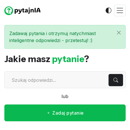
Zadawaj pytania i otrzymuj natychmiast
inteligentne odpowiedzi - przetestuj! :)
Jakie masz
pytanie
?
lub
Zadaj pytanie