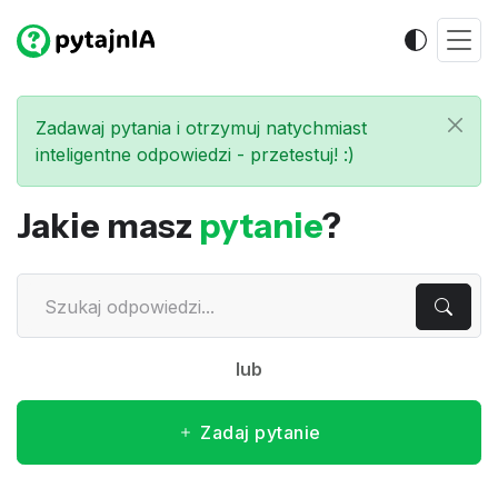
Zadawaj pytania i otrzymuj natychmiast
inteligentne odpowiedzi - przetestuj! :)
Jakie masz
pytanie
?
lub
Zadaj pytanie