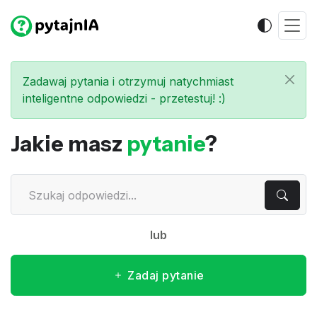
Zadawaj pytania i otrzymuj natychmiast
inteligentne odpowiedzi - przetestuj! :)
Jakie masz
pytanie
?
lub
Zadaj pytanie