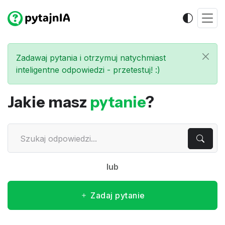
Zadawaj pytania i otrzymuj natychmiast
inteligentne odpowiedzi - przetestuj! :)
Jakie masz
pytanie
?
lub
Zadaj pytanie