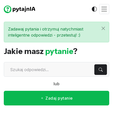
Zadawaj pytania i otrzymuj natychmiast
inteligentne odpowiedzi - przetestuj! :)
Jakie masz
pytanie
?
lub
Zadaj pytanie