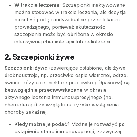
W trakcie leczenia:
Szczepionki inaktywowane
można stosować w trakcie leczenia, ale decyzja
musi być podjęta indywidualnie przez lekarza
prowadzącego, ponieważ skuteczność
szczepienia może być obniżona w okresie
intensywnej chemioterapii lub radioterapii.
2. Szczepionki żywe
Szczepionki żywe
(zawierające osłabione, ale żywe
drobnoustroje, np. przeciwko ospie wietrznej, odrze,
śwince, różyczce, niektóre przeciwko półpaścowi)
są
bezwzględnie przeciwwskazane
w okresie
aktywnego leczenia immunosupresyjnego (np.
chemioterapii) ze względu na ryzyko wystąpienia
choroby zakaźnej.
Kiedy można je podać?
Można je rozważyć
po
ustąpieniu stanu immunosupresji
, zazwyczaj