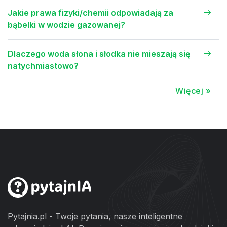
Jakie prawa fizyki/chemii odpowiadają za
bąbelki w wodzie gazowanej?
Dlaczego woda słona i słodka nie mieszają się
natychmiastowo?
Więcej »
Pytajnia.pl - Twoje pytania, nasze inteligentne