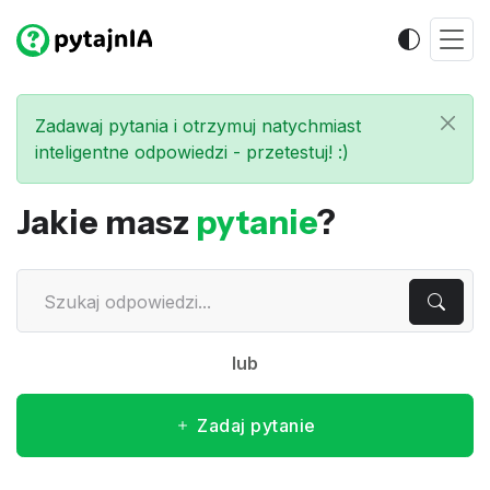
Zadawaj pytania i otrzymuj natychmiast
inteligentne odpowiedzi - przetestuj! :)
Jakie masz
pytanie
?
lub
Zadaj pytanie