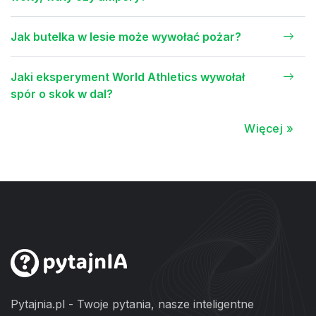
Jak butelka w lesie może wywołać pożar?
Jaki eksperyment World Athletics wywołał
spór o skok w dal?
Więcej »
Pytajnia.pl - Twoje pytania, nasze inteligentne