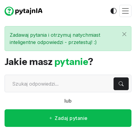
Zadawaj pytania i otrzymuj natychmiast
inteligentne odpowiedzi - przetestuj! :)
Jakie masz
pytanie
?
lub
Zadaj pytanie