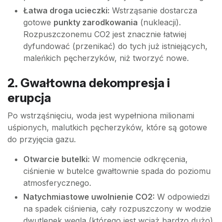
Łatwa droga ucieczki:
Wstrząsanie dostarcza
gotowe
punkty zarodkowania
(nukleacji).
Rozpuszczonemu CO2 jest znacznie łatwiej
dyfundować (przenikać) do tych już istniejących,
maleńkich pęcherzyków, niż tworzyć nowe.
2. Gwałtowna dekompresja i
erupcja
Po wstrząśnięciu, woda jest wypełniona milionami
uśpionych, malutkich pęcherzyków, które są gotowe
do przyjęcia gazu.
Otwarcie butelki:
W momencie odkręcenia,
ciśnienie w butelce gwałtownie spada do poziomu
atmosferycznego.
Natychmiastowe uwolnienie CO2:
W odpowiedzi
na spadek ciśnienia, cały rozpuszczony w wodzie
dwutlenek węgla (którego jest wciąż bardzo dużo)