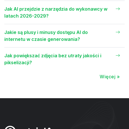
Jak AI przejdzie z narzędzia do wykonawcy w
latach 2026-2029?
Jakie są plusy i minusy dostępu AI do
internetu w czasie generowania?
Jak powiększać zdjęcia bez utraty jakości i
pikselizacji?
Więcej »