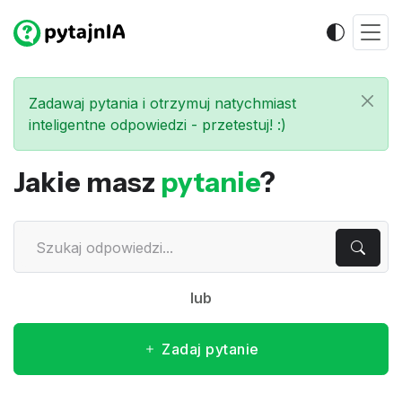
Zadawaj pytania i otrzymuj natychmiast
inteligentne odpowiedzi - przetestuj! :)
Jakie masz
pytanie
?
lub
Zadaj pytanie