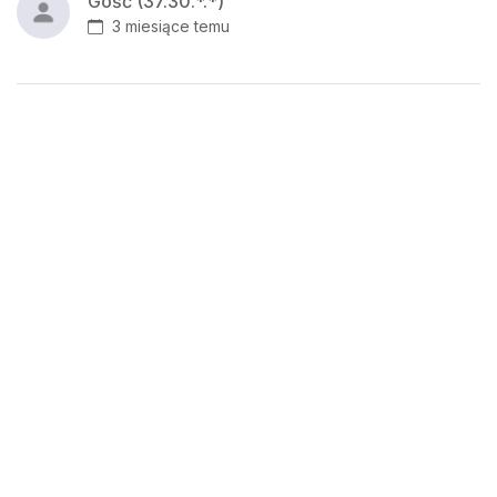
Gość (37.30.*.*)
3 miesiące temu