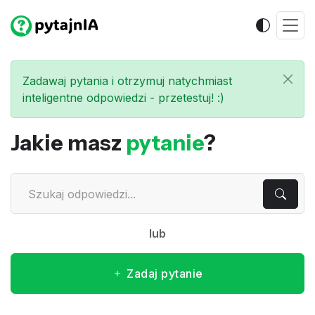
Zadawaj pytania i otrzymuj natychmiast
inteligentne odpowiedzi - przetestuj! :)
Jakie masz
pytanie
?
lub
Zadaj pytanie