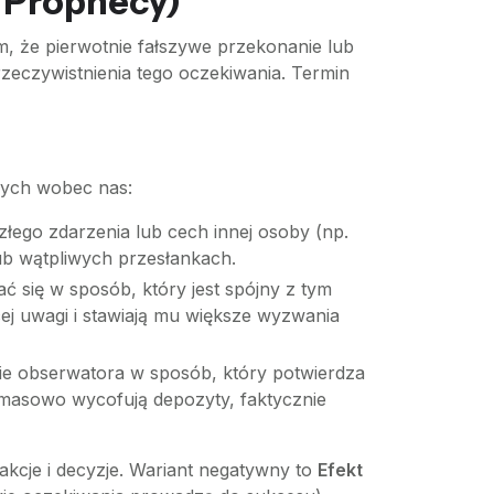
g Prophecy)
ym, że pierwotnie fałszywe przekonanie lub
zeczywistnienia tego oczekiwania. Termin
nych wobec nas:
łego zdarzenia lub cech innej osoby (np.
lub wątpliwych przesłankach.
 się w sposób, który jest spójny z tym
cej uwagi i stawiają mu większe wyzwania
ie obserwatora w sposób, który potwierdza
, masowo wycofują depozyty, faktycznie
rakcje i decyzje. Wariant negatywny to
Efekt