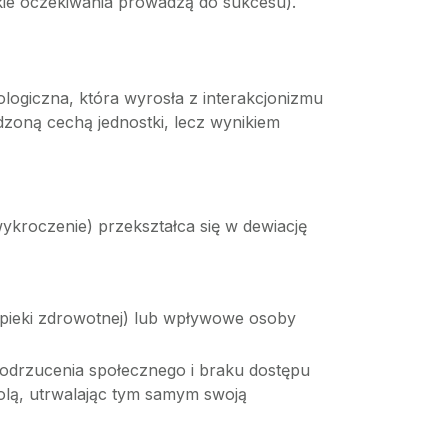
ie oczekiwania prowadzą do sukcesu).
ologiczna, która wyrosła z interakcjonizmu
dzoną cechą jednostki, lecz wynikiem
wykroczenie) przekształca się w dewiację
 opieki zdrowotnej) lub wpływowe osoby
u odrzucenia społecznego i braku dostępu
rolą, utrwalając tym samym swoją