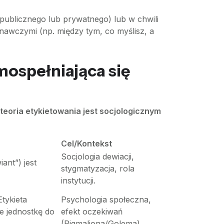
publicznego lub prywatnego) lub w chwili
nawczymi (np. między tym, co myślisz, a
mospełniająca się
teoria etykietowania jest socjologicznym
Cel/Kontekst
Socjologia dewiacji,
ant”) jest
stygmatyzacja, rola
instytucji.
tykieta
Psychologia społeczna,
je jednostkę do
efekt oczekiwań
(Pigmaliona/Golema).