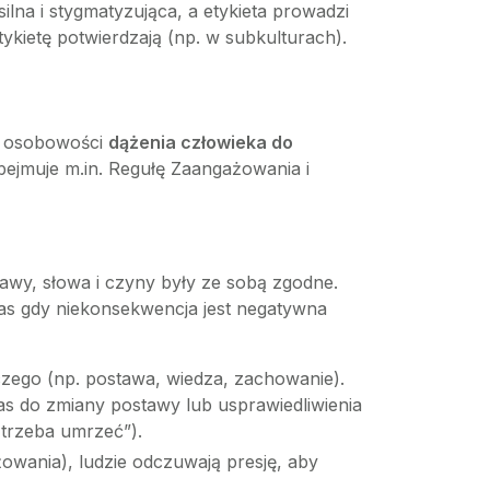
lna i stygmatyzująca, a etykieta prowadzi
ykietę potwierdzają (np. w subkulturach).
 i osobowości
dążenia człowieka do
 obejmuje m.in. Regułę Zaangażowania i
tawy, słowa i czyny były ze sobą zgodne.
zas gdy niekonsekwencja jest negatywna
ego (np. postawa, wiedza, zachowanie).
 do zmiany postawy lub usprawiedliwienia
 trzeba umrzeć”).
wania), ludzie odczuwają presję, aby