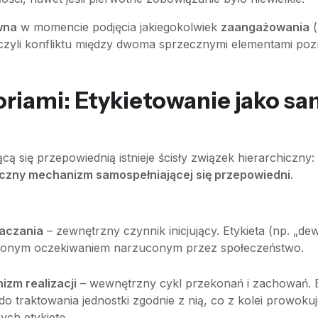
wna
w momencie podjęcia jakiegokolwiek
zaangażowania
(
 czyli konfliktu między dwoma sprzecznymi elementami poz
riami: Etykietowanie jako sa
cą się przepowiednią istnieje ścisły związek hierarchiczny:
iczny mechanizm samospełniającej się przepowiedni
.
aczania
– zewnętrzny czynnik inicjujący. Etykieta (np. „dewi
zonym oczekiwaniem narzuconym przez społeczeństwo.
zm realizacji
– wewnętrzny cykl przekonań i zachowań. E
o traktowania jednostki zgodnie z nią, co z kolei prowoku
ch etykietę.