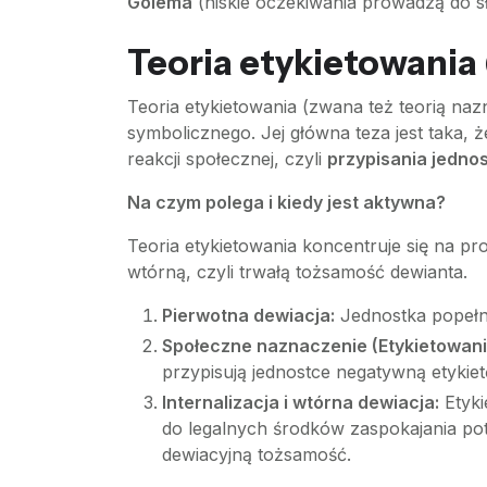
Golema
(niskie oczekiwania prowadzą do 
Teoria etykietowania
Teoria etykietowania (zwana też teorią naz
symbolicznego. Jej główna teza jest taka, 
reakcji społecznej, czyli
przypisania jedno
Na czym polega i kiedy jest aktywna?
Teoria etykietowania koncentruje się na pr
wtórną, czyli trwałą tożsamość dewianta.
Pierwotna dewiacja:
Jednostka popełn
Społeczne naznaczenie (Etykietowani
przypisują jednostce negatywną etykietę
Internalizacja i wtórna dewiacja:
Etyki
do legalnych środków zaspokajania pot
dewiacyjną tożsamość.