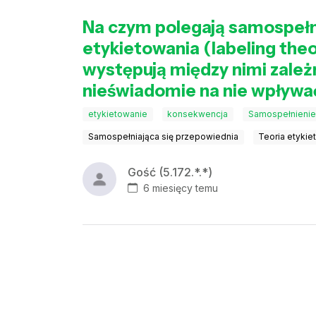
Na czym polegają samospełnia
etykietowania (labeling theor
występują między nimi zależ
nieświadomie na nie wpływa
etykietowanie
konsekwencja
Samospełnienie
Samospełniająca się przepowiednia
Teoria etykie
Gość (5.172.*.*)
6 miesięcy temu