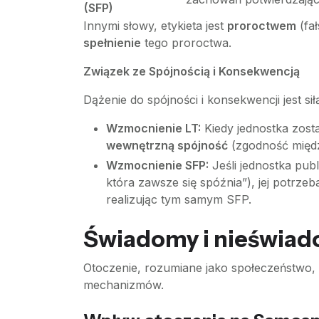
(SFP)
Innymi słowy, etykieta jest
proroctwem
(fał
spełnienie
tego proroctwa.
Związek ze Spójnością i Konsekwencją
Dążenie do spójności i konsekwencji jest s
Wzmocnienie LT:
Kiedy jednostka zosta
wewnętrzną spójność
(zgodność międz
Wzmocnienie SFP:
Jeśli jednostka pub
która zawsze się spóźnia”), jej potrz
realizując tym samym SFP.
Świadomy i nieświad
Otoczenie, rozumiane jako społeczeństwo, 
mechanizmów.