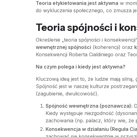
Teoria etykietowania jest aktywna
w momen
do wykluczenia społecznego, co zmusza jed
Teoria spójności i ko
Określenie „teoria spójności i konsekwencj
wewnętrznej spójności
(koherencji) oraz
k
Konsekwencji Roberta Cialdiniego oraz Teo
Na czym polega i kiedy jest aktywna?
Kluczową ideą jest to, że ludzie mają siln
Spójność jest w naszej kulturze postrzega
(zagubienie, dwulicowość).
Spójność wewnętrzna (poznawcza):
D
Kiedy występuje niezgodność (dysonan
zachowania (np. palacz, który wie, że 
Konsekwencja w działaniu (Reguła Cia
zachować się konsekwentnie w przyszłoś