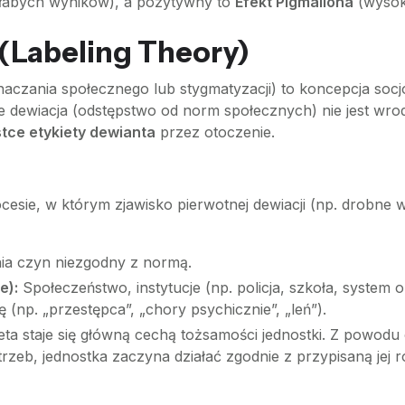
słabych wyników), a pozytywny to
Efekt Pigmaliona
(wysok
 (Labeling Theory)
naczania społecznego lub stygmatyzacji) to koncepcja socj
że dewiacja (odstępstwo od norm społecznych) nie jest wro
stce etykiety dewianta
przez otoczenie.
ocesie, w którym zjawisko pierwotnej dewiacji (np. drobne 
ia czyn niezgodny z normą.
e):
Społeczeństwo, instytucje (np. policja, szkoła, system
 (np. „przestępca”, „chory psychicznie”, „leń”).
eta staje się główną cechą tożsamości jednostki. Z powod
rzeb, jednostka zaczyna działać zgodnie z przypisaną jej 