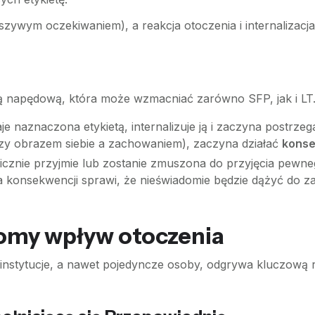
szywym oczekiwaniem), a reakcja otoczenia i internalizacj
iłą napędową, która może wzmacniać zarówno SFP, jak i LT
je naznaczona etykietą, internalizuje ją i zaczyna postrze
y obrazem siebie a zachowaniem), zaczyna działać
konse
licznie przyjmie lub zostanie zmuszona do przyjęcia pewn
eba konsekwencji sprawi, że nieświadomie będzie dążyć do 
omy wpływ otoczenia
instytucje, a nawet pojedyncze osoby, odgrywa kluczową r