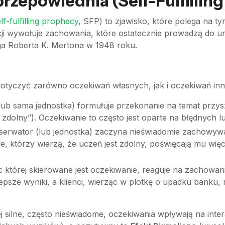
rzepowiednia (Self-Fulfillin
lf-fulfilling prophecy
, SFP) to zjawisko, które polega na t
cji wywołuje zachowania, które ostatecznie prowadzą do ur
ga Roberta K. Mertona w 1948 roku.
dotyczyć zarówno oczekiwań własnych, jak i oczekiwań in
ub sama jednostka) formułuje przekonanie na temat przysz
 zdolny”). Oczekiwanie to często jest oparte na błędnych 
erwator (lub jednostka) zaczyna nieświadomie zachowywać
e, którzy wierzą, że uczeń jest zdolny, poświęcają mu wię
której skierowane jest oczekiwanie, reaguje na zachowan
epsze wyniki, a klienci, wierząc w plotkę o upadku banku
ej silne, często nieświadome, oczekiwania wpływają na inte