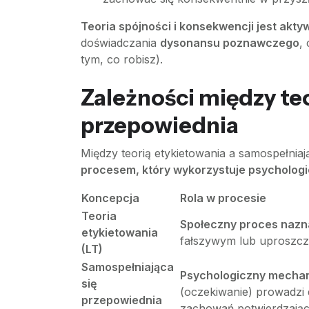
Teoria spójności i konsekwencji jest akty
doświadczania
dysonansu poznawczego
,
tym, co robisz).
Zależności między teo
przepowiednia
Między teorią etykietowania a samospełniają
procesem, który wykorzystuje psycholog
Koncepcja
Rola w procesie
Teoria
Społeczny proces nazn
etykietowania
fałszywym lub uproszc
(LT)
Samospełniająca
Psychologiczny mechani
się
(oczekiwanie) prowadzi d
przepowiednia
zachowań potwierdzający