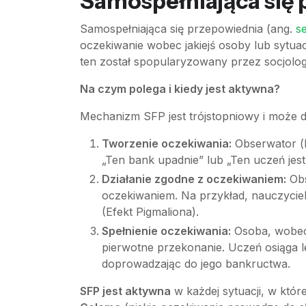
Samospełniająca się p
Samospełniająca się przepowiednia (ang.
se
oczekiwanie wobec jakiejś osoby lub sytua
ten został spopularyzowany przez socjolo
Na czym polega i kiedy jest aktywna?
Mechanizm SFP jest trójstopniowy i może 
Tworzenie oczekiwania:
Obserwator (l
„Ten bank upadnie” lub „Ten uczeń jest
Działanie zgodne z oczekiwaniem:
Obs
oczekiwaniem. Na przykład, nauczyciel
(Efekt Pigmaliona).
Spełnienie oczekiwania:
Osoba, wobec 
pierwotne przekonanie. Uczeń osiąga l
doprowadzając do jego bankructwa.
SFP jest aktywna
w każdej sytuacji, w któr