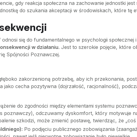
cie, gdy reakcja społeczna na zachowanie jednostki jest si
nostkę do szukania akceptacji w środowiskach, które tę et
nsekwencji
i” odnosi się do fundamentalnego w psychologii społecznej
onsekwencji w działaniu
. Jest to szerokie pojęcie, które
rię Spójności Poznawczej.
ą, głęboko zakorzenioną potrzebę, aby ich przekonania, pos
na jako cecha pozytywna (dojrzałość, racjonalność), podc
ążenie do zgodności między elementami systemu poznawcz
s poznawczy), odczuwamy dyskomfort, który motywuje nas
palenie szkodzi, może zmienić postawę, twierdząc, że „coś
ldiniego):
Po podjęciu publicznego zobowiązania (zaangażo
ci, nawet jeśli pierwotne zobowiązanie było niewielkie.