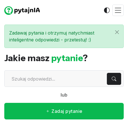
Zadawaj pytania i otrzymuj natychmiast
inteligentne odpowiedzi - przetestuj! :)
Jakie masz
pytanie
?
lub
Zadaj pytanie