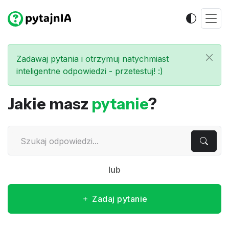
Zadawaj pytania i otrzymuj natychmiast
inteligentne odpowiedzi - przetestuj! :)
Jakie masz
pytanie
?
lub
Zadaj pytanie