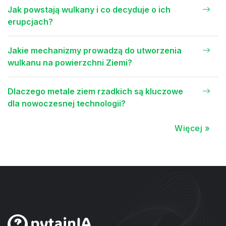
Jak powstają wulkany i co decyduje o ich
erupcjach?
Jakie mechanizmy prowadzą do utworzenia
wulkanu na powierzchni Ziemi?
Dlaczego metale ziem rzadkich są kluczowe
dla nowoczesnej technologii?
Więcej »