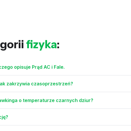
gorii
fizyka
:
czego opisuje Prąd AC i Fale.
 Jak zakrzywia czasoprzestrzeń?
Hawkinga o temperaturze czarnych dziur?
cję?