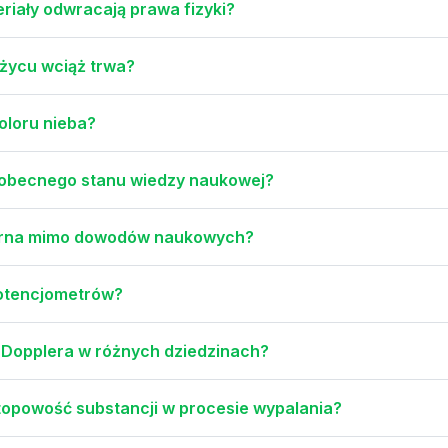
iały odwracają prawa fizyki?
życu wciąż trwa?
oloru nieba?
 obecnego stanu wiedzy naukowej?
ularna mimo dowodów naukowych?
potencjometrów?
 Dopplera w różnych dziedzinach?
topowość substancji w procesie wypalania?