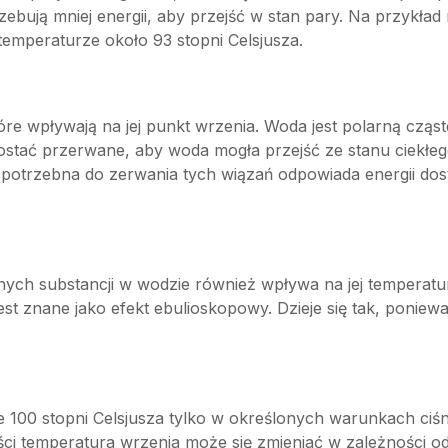
rzebują mniej energii, aby przejść w stan pary. Na przykł
mperaturze około 93 stopni Celsjusza.
óre wpływają na jej punkt wrzenia. Woda jest polarną czą
ostać przerwane, aby woda mogła przejść ze stanu ciekł
ia potrzebna do zerwania tych wiązań odpowiada energii d
ch substancji w wodzie również wpływa na jej temperaturę
est znane jako efekt ebulioskopowy. Dzieje się tak, ponie
00 stopni Celsjusza tylko w określonych warunkach ciśn
ci temperatura wrzenia może się zmieniać w zależności od 