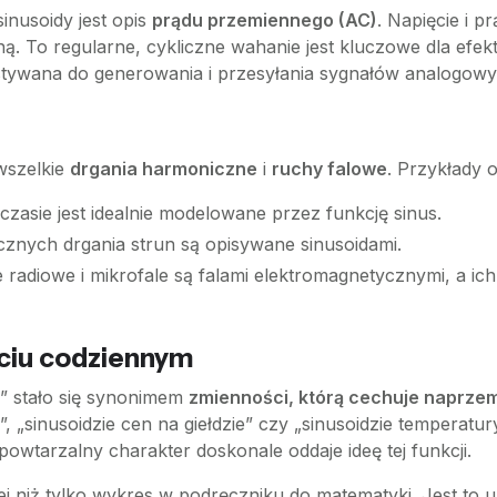
nusoidy jest opis
prądu przemiennego (AC)
. Napięcie i 
ną. To regularne, cykliczne wahanie jest kluczowe dla efe
ystywana do generowania i przesyłania sygnałów analogowy
 wszelkie
drgania harmoniczne
i
ruchy falowe
. Przykłady 
asie jest idealnie modelowane przez funkcję sinus.
nych drgania strun są opisywane sinusoidami.
e radiowe i mikrofale są falami elektromagnetycznymi, a ic
yciu codziennym
a” stało się synonimem
zmienności, którą cechuje naprzem
, „sinusoidzie cen na giełdzie” czy „sinusoidzie temperatury
powtarzalny charakter doskonale oddaje ideę tej funkcji.
j niż tylko wykres w podręczniku do matematyki. Jest to