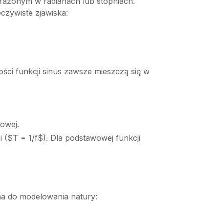
yrażonym w radianach lub stopniach.
czywiste zjawiska:
ści funkcji sinus zawsze mieszczą się w
zowej.
 ($T = 1/f$). Dla podstawowej funkcji
lna do modelowania natury: