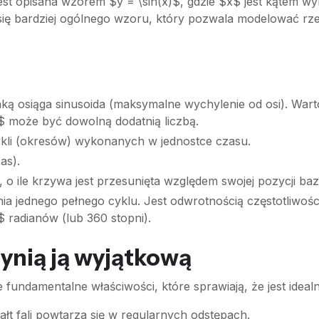
jest opisana wzorem $y = \sin(x)$, gdzie $x$ jest kątem w
 się bardziej ogólnego wzoru, który pozwala modelować rze
ą osiąga sinusoida (maksymalne wychylenie od osi). Warto
A$ może być dowolną dodatnią liczbą.
kli (okresów) wykonanych w jednostce czasu.
as).
 o ile krzywa jest przesunięta względem swojej pozycji ba
 jednego pełnego cyklu. Jest odwrotnością częstotliwości
 radianów (lub 360 stopni).
zynią ją wyjątkową
e fundamentalne właściwości, które sprawiają, że jest idea
łt fali powtarza się w regularnych odstępach.