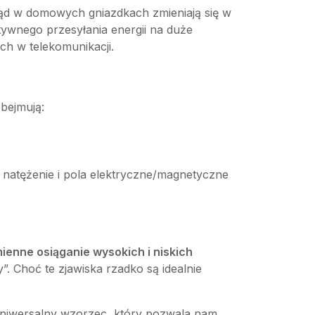
prąd w domowych gniazdkach zmieniają się w
ktywnego przesyłania energii na duże
ch w telekomunikacji.
obejmują:
h natężenie i pola elektryczne/magnetyczne
ienne osiąganie wysokich i niskich
”. Choć te zjawiska rzadko są idealnie
 uniwersalny wzorzec, który pozwala nam