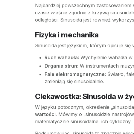
Najbardziej powszechnym zastosowaniem si
czasie właśnie zgodnie z krzywą sinusoidal
odległości. Sinusoida jest również wykorz
Fizyka i mechanika
Sinusoida jest językiem, którym opisuje się
Ruch wahadła:
Wychylenie wahadła w cz
Drgania strun:
W instrumentach muzycz
Fale elektromagnetyczne:
Światło, fal
zmieniają się sinusoidalnie.
Ciekawostka: Sinusoida w ż
W języku potocznym, określenie „sinusoid
wartości
. Mówimy o „sinusoidzie nastrojów”
matematycznie sinusoidalne, ich cykliczny, 
Podsumowując, sinusoida to znacznie więce