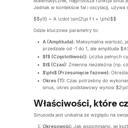
Matematycznie, najprostsza funkcja sinus 
Jednak w kontekście fal i oscylacji, używa
$$y(t) = A \cdot \sin(2\pi f t + \phi)$$
Gdzie kluczowe parametry to:
A (Amplituda):
Maksymalna wartość, jak
przedziale od -1 do 1, ale amplituda $
$f$ (Częstotliwość):
Liczba pełnych cy
$t$ (Czas):
Zmienna niezależna (np. cz
$\phi$ (Przesunięcie fazowe):
Określa,
Okres (T):
Czas potrzebny do wykonania
sinus, okres podstawowy wynosi $2\pi$
Właściwości, które c
Sinusoida jest unikalna ze względu na swoj
Okresowość:
Jak wspomniano, jej kszta