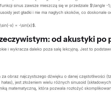
funkcji sinus zawsze mieszczą się w przedziale $\langle -1;
soidy jest gładki i nie ma nagłych skoków, co doskonale od
sin(-x) = -\sin(x)$.
rzeczywistym: od akustyki po 
okie i wykracza daleko poza salę lekcyjną. Jest to podsta
 za obraz najczystszego dźwięku o danej częstotliwości (t
ałas), jest złożeniem wielu różnych sinusoid (składowych
echniką matematyczną, która pozwala rozłożyć skomplikowa
a