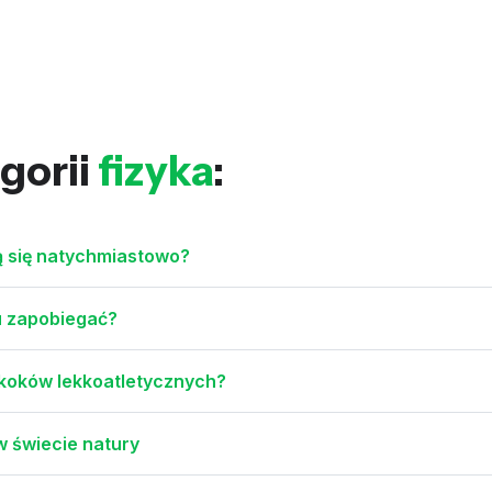
gorii
fizyka
:
ą się natychmiastowo?
mu zapobiegać?
 skoków lekkoatletycznych?
w świecie natury