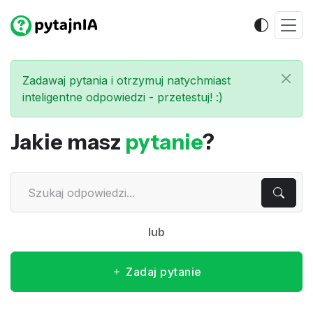
Zadawaj pytania i otrzymuj natychmiast
inteligentne odpowiedzi - przetestuj! :)
Jakie masz
pytanie
?
lub
Zadaj pytanie