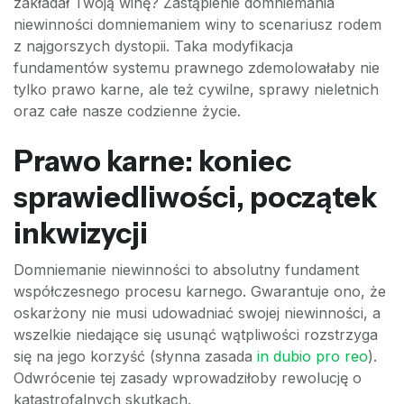
zakładał Twoją winę? Zastąpienie domniemania
niewinności domniemaniem winy to scenariusz rodem
z najgorszych dystopii. Taka modyfikacja
fundamentów systemu prawnego zdemolowałaby nie
tylko prawo karne, ale też cywilne, sprawy nieletnich
oraz całe nasze codzienne życie.
Prawo karne: koniec
sprawiedliwości, początek
inkwizycji
Domniemanie niewinności to absolutny fundament
współczesnego procesu karnego. Gwarantuje ono, że
oskarżony nie musi udowadniać swojej niewinności, a
wszelkie niedające się usunąć wątpliwości rozstrzyga
się na jego korzyść (słynna zasada
in dubio pro reo
).
Odwrócenie tej zasady wprowadziłoby rewolucję o
katastrofalnych skutkach.