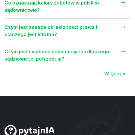
Co oznaczają kolory żabotów w polskim
sądownictwie?
Czym jest zasada określoności prawa i
dlaczego jest istotna?
Czym jest swoboda subsumcyjna i dlaczego
sędziowie jej potrzebują?
Więcej »