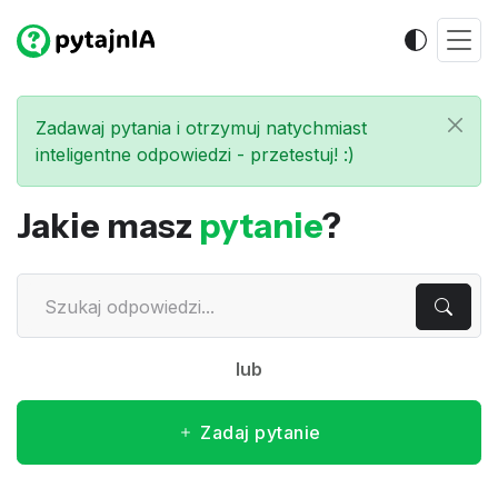
Zadawaj pytania i otrzymuj natychmiast
inteligentne odpowiedzi - przetestuj! :)
Jakie masz
pytanie
?
lub
Zadaj pytanie