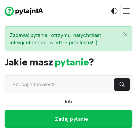
Zadawaj pytania i otrzymuj natychmiast
inteligentne odpowiedzi - przetestuj! :)
Jakie masz
pytanie
?
lub
Zadaj pytanie