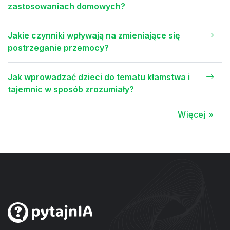
zastosowaniach domowych?
Jakie czynniki wpływają na zmieniające się
postrzeganie przemocy?
Jak wprowadzać dzieci do tematu kłamstwa i
tajemnic w sposób zrozumiały?
Więcej »