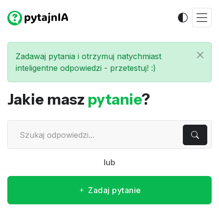
Zadawaj pytania i otrzymuj natychmiast
inteligentne odpowiedzi - przetestuj! :)
Jakie masz
pytanie
?
lub
Zadaj pytanie