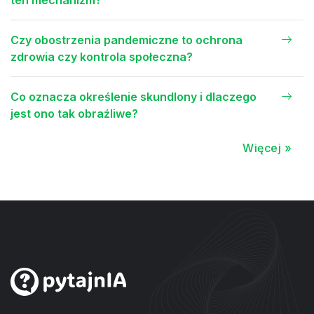
ten mechanizm?
Czy obostrzenia pandemiczne to ochrona
zdrowia czy kontrola społeczna?
Co oznacza określenie skundlony i dlaczego
jest ono tak obraźliwe?
Więcej »