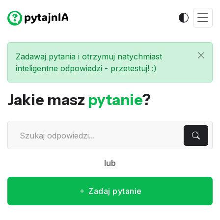
Zadawaj pytania i otrzymuj natychmiast
inteligentne odpowiedzi - przetestuj! :)
Jakie masz
pytanie
?
lub
Zadaj pytanie