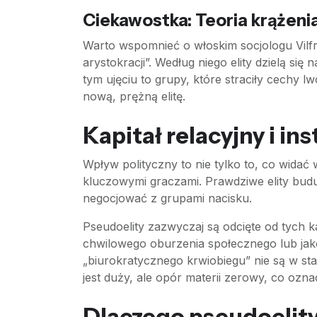
Ciekawostka: Teoria krążenia
Warto wspomnieć o włoskim socjologu Vilfred
arystokracji”. Według niego elity dzielą si
tym ujęciu to grupy, które straciły cechy lw
nową, prężną elitę.
Kapitał relacyjny i in
Wpływ polityczny to nie tylko to, co widać
kluczowymi graczami. Prawdziwe elity buduj
negocjować z grupami nacisku.
Pseudoelity zazwyczaj są odcięte od tych k
chwilowego oburzenia społecznego lub jako
„biurokratycznego krwiobiegu” nie są w sta
jest duży, ale opór materii zerowy, co ozn
Dlaczego pseudoelity