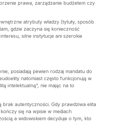
tworzenie prawa, zarządzanie budżetem czy
ewnętrzne atrybuty władzy (tytuły, sposób
 tam, gdzie zaczyna się konieczność
nteresu, silne instytucje ani szerokie
ywnie, posiadają pewien rodzaj mandatu do
eudoelity natomiast często funkcjonują w
ą intelektualną”, nie mając na to
ą brak autentyczności. Gdy prawdziwa elita
 kończy się na wpisie w mediach
ością a widowiskiem decyduje o tym, kto