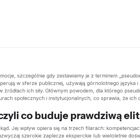
e emocje, szczególnie gdy zestawiamy je z terminem „pseudo
rują w sferze publicznej, używają górnolotnego języka i
 w źródłach ich siły. Głównym powodem, dla którego pseudo
rach społecznych i instytucjonalnych, co sprawia, że ich d
zyli co buduje prawdziwą eli
nikąd. Jej wpływ opiera się na trzech filarach: kompetencja
azwyczaj szerokie zaplecze eksperckie lub wieloletnie doś