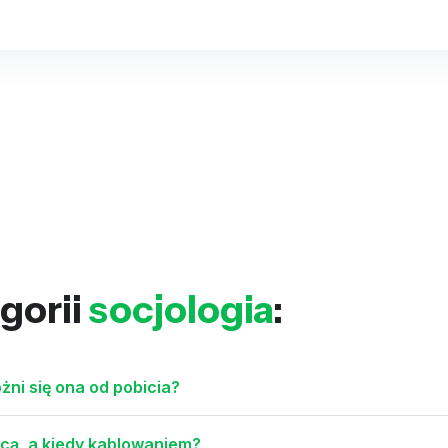
gorii
socjologia
:
óżni się ona od pobicia?
ocą, a kiedy kablowaniem?