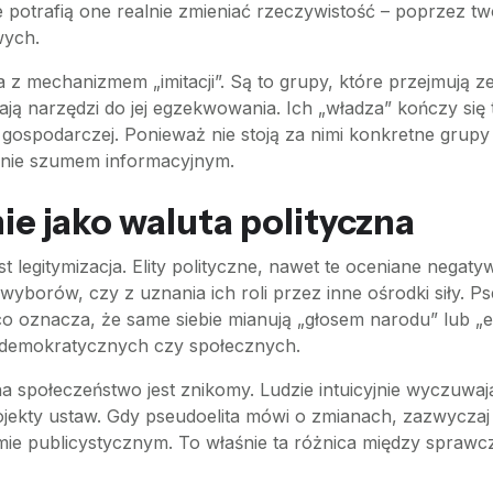
 potrafią one realnie zmieniać rzeczywistość – poprzez 
wych.
z mechanizmem „imitacji”. Są to grupy, które przejmują z
ają narzędzi do jej egzekwowania. Ich „władza” kończy się
b gospodarczej. Ponieważ nie stoją za nimi konkretne grupy i
dynie szumem informacyjnym.
nie jako waluta polityczna
st legitymizacja. Elity polityczne, nawet te oceniane negat
yborów, czy z uznania ich roli przez inne ośrodki siły. Ps
o oznacza, że same siebie mianują „głosem narodu” lub „elit
 demokratycznych czy społecznych.
a społeczeństwo jest znikomy. Ludzie intuicyjnie wyczuwaj
jekty ustaw. Gdy pseudoelita mówi o zmianach, zazwyczaj
e publicystycznym. To właśnie ta różnica między sprawcz