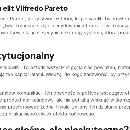
 elit Vilfredo Pareto
o Pareto, który stworzył teorię krążenia elit. Twierdził o
ę na „lwy” (rządzące siłą i zdecydowaniem) oraz „lisy” (rząd
ów i lisów, stając się jedynie dekoracją systemu, która prę
stytucjonalny
 w telewizji. To przede wszystkim gęsta sieć powiązań, nie
ą ten kapitał latami. Wiedzą, do kogo zadzwonić, by przysp
anałów komunikacji. Ich obecność w polityce jest często efe
 produkt marketingowy, ale nie potrafią wniknąć w tkankę
nie przeforsować żadnej trwałej zmiany. Ich działania pr
acza brak jakiegokolwiek efektu końcowego.
 są głośne, ale nieskuteczne?