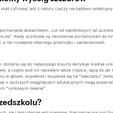
 skali cyfrowej, jest z natury rzeczy narzędziem selekcy
porównania wskaźnikiem. Już od najmłodszych lat uczniowie
śniczej". Kiedy uczniowie są nieustannie porównywani do
a nie rozwijania własnego potencjału i zainteresowań.
p. dostaniu się do najlepszego liceum) decyduje średnia oce
wie, a często pod ich naciskiem także rodzice, dążą do j
w głowie, wypalenia i skupienia się na "zaliczaniu" zamia
ie o wyższych osiągnięciach edukacyjnych mogą popierać te
łym "rynkowym świecie".
zedszkolu?
ch, ale i tam obecne jest ocenianie. Najczęściej ma ono f