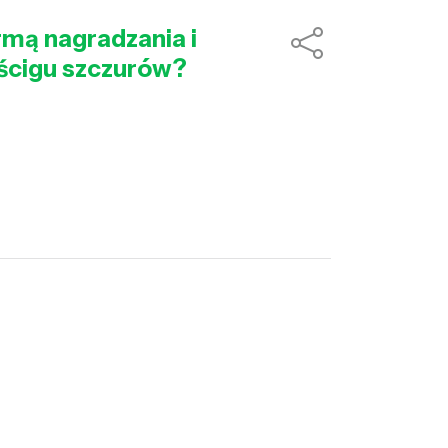
rmą nagradzania i
yścigu szczurów?