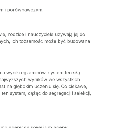
jnym i porównawczym.
, rodzice i nauczyciele używają jej do
 innych, ich tożsamość może być budowana
n i wyniki egzaminów, system ten siłą
ak najwyższych wyników we wszystkich
st na głębokim uczeniu się. Co ciekawe,
n system, dążąc do segregacji i selekcji,
ormę
oceny opisowej
lub
oceny