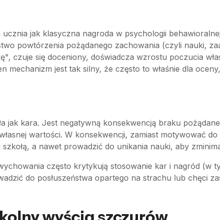
na ucznia jak klasyczna nagroda w psychologii behawioral
two powtórzenia pożądanego zachowania (czyli nauki, zaa
kę", czuje się doceniony, doświadcza wzrostu poczucia wła
n mechanizm jest tak silny, że często to właśnie dla oceny
ziała jak kara. Jest negatywną konsekwencją braku pożąda
cia własnej wartości. W konsekwencji, zamiast motywować do
kołą, a nawet prowadzić do unikania nauki, aby zminimal
wychowania często krytykują stosowanie kar i nagród (w 
adzić do posłuszeństwa opartego na strachu lub chęci za
zkolny wyścig szczurów