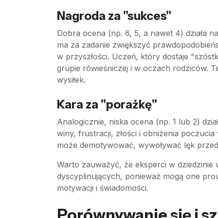
Nagroda za "sukces"
Dobra ocena (np. 6, 5, a nawet 4) działa 
ma za zadanie zwiększyć prawdopodobieńs
w przyszłości. Uczeń, który dostaje "szóst
grupie rówieśniczej i w oczach rodziców. Te
wysiłek.
Kara za "porażkę"
Analogicznie, niska ocena (np. 1 lub 2) d
winy, frustracji, złości i obniżenia poczu
może demotywować, wywoływać lęk przed sz
Warto zauważyć, że eksperci w dziedzinie 
dyscyplinujących, ponieważ mogą one prow
motywacji i świadomości.
Porównywanie się i s