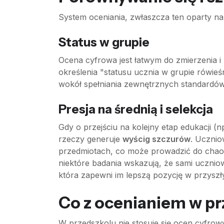
System oceniania, zwłaszcza ten oparty na
Status w grupie
Ocena cyfrowa jest łatwym do zmierzenia i 
określenia "statusu ucznia w grupie rówie
wokół spełniania zewnętrznych standardów, 
Presja na średnią i selekcja
Gdy o przejściu na kolejny etap edukacji (n
rzeczy generuje
wyścig szczurów
. Ucznio
przedmiotach, co może prowadzić do chaosu 
niektóre badania wskazują, że sami uczniow
która zapewni im lepszą pozycję w przysz
Co z ocenianiem w pr
W przedszkolu nie stosuje się ocen cyfrowy