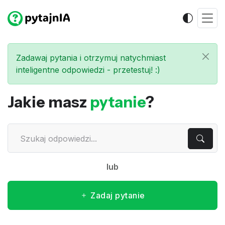
Zadawaj pytania i otrzymuj natychmiast
inteligentne odpowiedzi - przetestuj! :)
Jakie masz
pytanie
?
lub
Zadaj pytanie