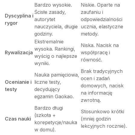
Bardzo wysokie.
Niskie. Oparte na
Ścisłe zasady,
zaufaniu i
Dyscyplina i
autorytet
odpowiedzialności
rygor
nauczyciela, długie
ucznia, elastyczne
godziny.
metody.
Ekstremalnie
Niska. Nacisk na
wysoka. Rankingi,
Rywalizacja
współpracę i
wyścig o najlepsze
równość.
wyniki.
Brak tradycyjnych
Nauka pamięciowa,
ocen i zadań
Ocenianie i
liczne testy,
domowych, nacisk
testy
decydujący
na informację
egzamin Gaokao.
zwrotną.
Bardzo długi
Stosunkowo krótki
(szkoła +
Czas nauki
(mniej godzin
korepetycje/nauka
lekcyjnych rocznie).
w domu).