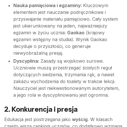
Nauka pamięciowa i egzaminy:
Kluczowym
elementem jest nauczanie podręcznikowe i
przyswajanie materiału pamięciowo. Cały system
jest ukierunkowany na jeden, najważniejszy
egzamin w życiu ucznia:
Gaokao
(krajowy
egzamin wstępny na studia). Wynik Gaokao
decyduje o przyszłości, co generuje
niewyobrażalną presję.
Dyscyplina:
Zasady są wojskowo surowe.
Uczniowie muszą przestrzegać ścisłych reguł
dotyczących siedzenia, trzymania rąk, a nawet
zakazu wychodzenia do toalety w trakcie lekcji.
Nauczyciel jest niekwestionowanym autorytetem,
a jego rola w dyscyplinowaniu jest ogromna.
2. Konkurencja i presja
Edukacja jest postrzegana jako
wyścig
. W klasach
często wiszą rankingi uczniów, co dodatkowo wzmaga