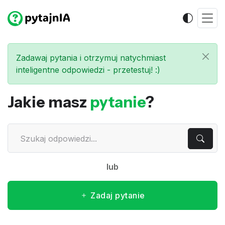
Zadawaj pytania i otrzymuj natychmiast
inteligentne odpowiedzi - przetestuj! :)
Jakie masz
pytanie
?
lub
Zadaj pytanie