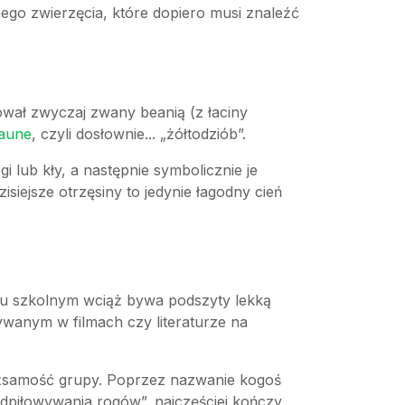
ego zwierzęcia, które dopiero musi znaleźć
ował zwyczaj zwany beanią (z łaciny
jaune
, czyli dosłownie... „żółtodziób”.
gi lub kły, a następnie symbolicznie je
siejsze otrzęsiny to jedynie łagodny cień
sku szkolnym wciąż bywa podszyty lekką
ywanym w filmach czy literaturze na
ożsamość grupy. Poprzez nazwanie kogoś
odpiłowywania rogów”, najczęściej kończy