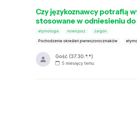
Czy językoznawcy potrafią wy
stosowane w odniesieniu do
etymologia
nowicjusz
żargon
Pochodzenie określeń pierwszoroczniaków
etymo
Gość (37.30.*.*)
5 miesięcy temu