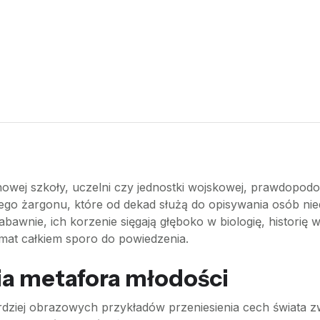
owej szkoły, uczelni czy jednostki wojskowej, prawdopodobn
skiego żargonu, które od dekad służą do opisywania osób n
awnie, ich korzenie sięgają głęboko w biologię, historię 
mat całkiem sporo do powiedzenia.
sia metafora młodości
ardziej obrazowych przykładów przeniesienia cech świata zwi