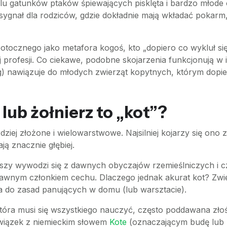
elu gatunków ptaków śpiewających pisklęta i bardzo młode 
o sygnał dla rodziców, gdzie dokładnie mają wkładać pokarm
otocznego jako metafora kogoś, kto „dopiero co wykluł się 
 profesji. Co ciekawe, podobne skojarzenia funkcjonują w
óg) nawiązuje do młodych zwierząt kopytnych, którym dopie
ub żołnierz to „kot”?
dziej złożone i wielowarstwowe. Najsilniej kojarzy się ono
ją znacznie głębiej.
cjuszy wywodzi się z dawnych obyczajów rzemieślniczych i
rawnym członkiem cechu. Dlaczego jednak akurat kot? Zwie
a do zasad panujących w domu (lub warsztacie).
tóra musi się wszystkiego nauczyć, często poddawana zło
związek z niemieckim słowem
Kote
(oznaczającym budę lub n