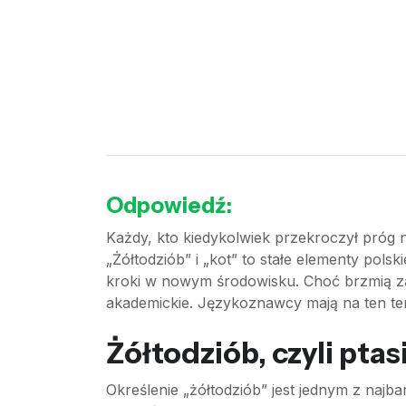
Odpowiedź:
Każdy, kto kiedykolwiek przekroczył próg n
„Żółtodziób” i „kot” to stałe elementy pol
kroki w nowym środowisku. Choć brzmią zab
akademickie. Językoznawcy mają na ten te
Żółtodziób, czyli pta
Określenie „żółtodziób” jest jednym z najb