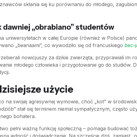
oznawców skłania się ku porównaniu do młodego, zagubion
ak dawniej „obrabiano” studentów
 na uniwersytetach w całej Europie (również w Polsce) pan
wano „beanaami”, co wywodziło się od francuskiego
bec-
rzebierali nowicjuszy za dzikie zwierzęta, przyprawiali im ro
wanie młodego człowieka i przygotowanie go do studiów. Dzi
ycji.
zisiejsze użycie
ieco na swojej agresywnej wymowie, choć „kot” w środowi
odziób” stał się terminem niemal sympatycznym, często uż
rnego bohatera.
ctwo pełni ważną funkcję społeczną – pomaga budować t
ną jedność i doświadczenie. Na szczęście dziś, zamiast „