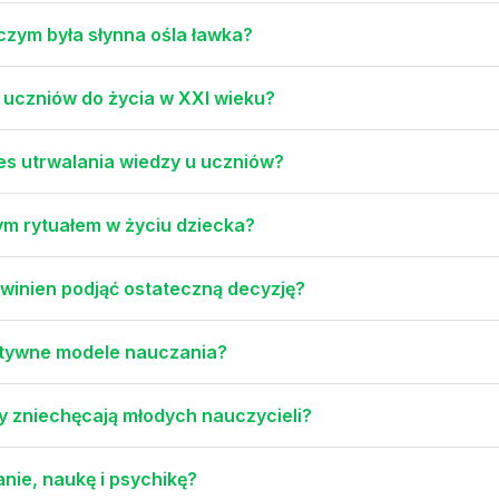
czym była słynna ośla ławka?
 uczniów do życia w XXI wieku?
s utrwalania wiedzy u uczniów?
m rytuałem w życiu dziecka?
owinien podjąć ostateczną decyzję?
ektywne modele nauczania?
y zniechęcają młodych nauczycieli?
nie, naukę i psychikę?