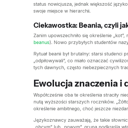
status nowicjusza, jednak większość język
swoje miejsce w hierarchii.
Ciekawostka: Beania, czyli j
Zanim upowszechniło się określenie „kot”,
beanus
). Nowo przybyłych studentów nazy
Rytuał beanii był brutalny: starsi studenci p
„odpiłowywali”, co miało oznaczać cywilizo
tych dawnych, często niebezpiecznych trad
Ewolucja znaczenia i d
Współcześnie oba te określenia straciły n
nutą wyższości starszych roczników. „Żółt
określenie ambitnego, choć jeszcze niezda
Językoznawcy zauważają, że takie słowni
„obcym” lub „nowym”, grupa podkreśla włas