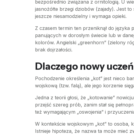
bezpośrednio związana z ornitologią. U wi
jasnożółte brzegi dziobów (zajady). Jest t
jeszcze niesamodzielny i wymaga opieki.
Z czasem termin ten przeniknął do języka p
panujących w dorosłym świecie lub w danej
kolorów. Angielski „greenhorn” (zielony r
brak dojrzałości.
Dlaczego nowy uczeń l
Pochodzenie określenia „kot” jest nieco bar
wojskową (tzw. falą), ale jego korzenie sięga
Jedna z teorii głosi, że „kotowanie” nowi
przejść szereg prób, zanim stał się pełnop
też wymagającym „oswojenia” i przyuczeni
W kontekście wojskowym „kot” to osoba, k
Istnieje hipoteza, że nazwa ta może mieć 