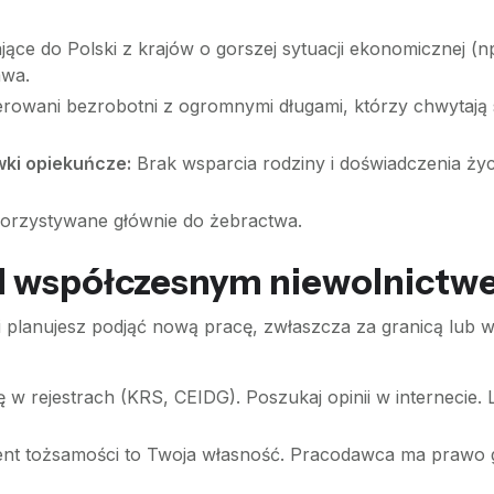
ące do Polski z krajów o gorszej sytuacji ekonomicznej (n
awa.
owani bezrobotni z ogromnymi długami, którzy chwytają s
wki opiekuńcze:
Brak wsparcia rodziny i doświadczenia życ
rzystywane głównie do żebractwa.
zed współczesnym niewolnict
li planujesz podjąć nową pracę, zwłaszcza za granicą lub w
 w rejestrach (KRS, CEIDG). Poszukaj opinii w internecie. L
 tożsamości to Twoja własność. Pracodawca ma prawo go o