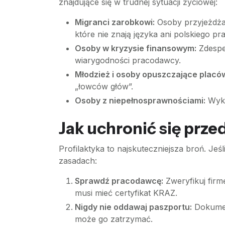
znajdujące się w trudnej sytuacji życiowej:
Migranci zarobkowi:
Osoby przyjeżdżaj
które nie znają języka ani polskiego pr
Osoby w kryzysie finansowym:
Zdesper
wiarygodności pracodawcy.
Młodzież i osoby opuszczające placó
„łowców głów”.
Osoby z niepełnosprawnościami:
Wyko
Jak uchronić się pr
Profilaktyka to najskuteczniejsza broń. Jeś
zasadach:
Sprawdź pracodawcę:
Zweryfikuj firmę
musi mieć certyfikat KRAZ.
Nigdy nie oddawaj paszportu:
Dokument
może go zatrzymać.