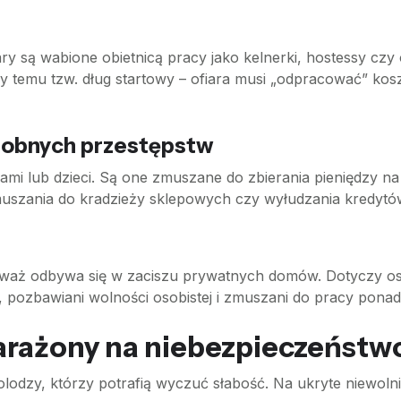
ary są wabione obietnicą pracy jako kelnerki, hostessy czy 
y temu tzw. dług startowy – ofiara musi „odpracować” kosz
robnych przestępstw
i lub dzieci. Są one zmuszane do zbierania pieniędzy na u
uszania do kradzieży sklepowych czy wyłudzania kredytów
nieważ odbywa się w zaciszu prywatnych domów. Dotyczy 
, pozbawiani wolności osobistej i zmuszani do pracy ponad 
 narażony na niebezpieczeństw
lodzy, którzy potrafią wyczuć słabość. Na ukryte niewoln