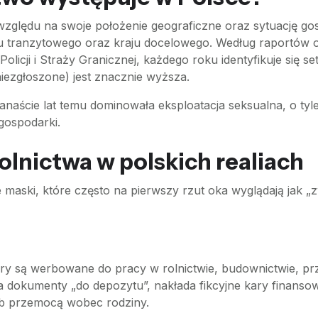
e względu na swoje położenie geograficzne oraz sytuację g
raju tranzytowego oraz kraju docelowego. Według raportów 
Policji i Straży Granicznej, każdego roku identyfikuje się
niezgłoszone) jest znacznie wyższa.
kanaście lat temu dominowała eksploatacja seksualna, o ty
gospodarki.
lnictwa w polskich realiach
maski, które często na pierwszy rzut oka wyglądają jak „z
ary są werbowane do pracy w rolnictwie, budownictwie, p
 dokumenty „do depozytu”, nakłada fikcyjne kary finansowe
lub przemocą wobec rodziny.