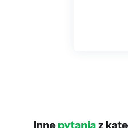
Inne
pytania
z kate