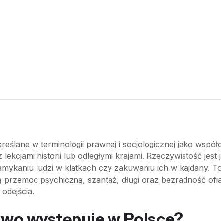
kreślane w terminologii prawnej i socjologicznej jako wspó
z lekcjami historii lub odległymi krajami. Rzeczywistość jes
mykaniu ludzi w klatkach czy zakuwaniu ich w kajdany. To
ą przemoc psychiczną, szantaż, długi oraz bezradność ofia
odejścia.
two występuje w Polsce?