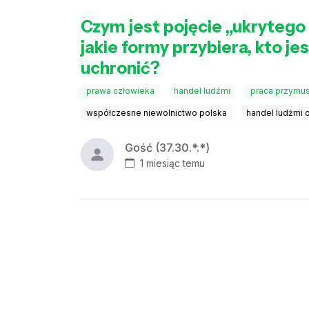
Czym jest pojęcie „ukrytego n
jakie formy przybiera, kto je
uchronić?
prawa człowieka
handel ludźmi
praca przymu
współczesne niewolnictwo polska
handel ludźmi 
Gość (37.30.*.*)
1 miesiąc temu