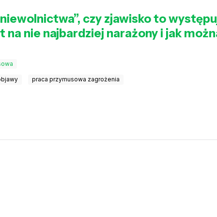
iewolnictwa”, czy zjawisko to występuje 
st na nie najbardziej narażony i jak moż
sowa
objawy
praca przymusowa zagrożenia