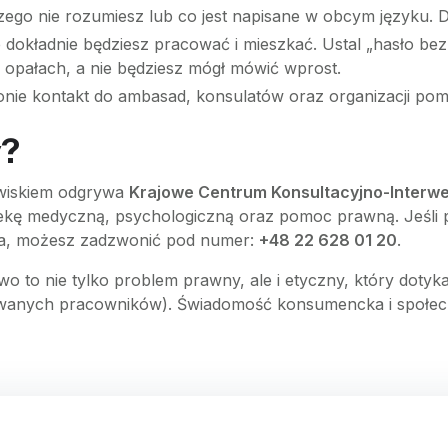
zego nie rozumiesz lub co jest napisane w obcym języku. D
e dokładnie będziesz pracować i mieszkać. Ustal „hasło b
w opałach, a nie będziesz mógł mówić wprost.
onie kontakt do ambasad, konsulatów oraz organizacji pom
y?
awiskiem odgrywa
Krajowe Centrum Konsultacyjno-Interwen
ekę medyczną, psychologiczną oraz pomoc prawną. Jeśli 
twa, możesz zadzwonić pod numer:
+48 22 628 01 20
.
o to nie tylko problem prawny, ale i etyczny, który doty
nych pracowników). Świadomość konsumencka i społeczn