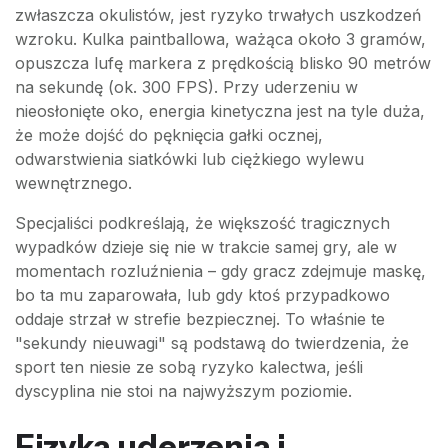
zwłaszcza okulistów, jest ryzyko trwałych uszkodzeń
wzroku. Kulka paintballowa, ważąca około 3 gramów,
opuszcza lufę markera z prędkością blisko 90 metrów
na sekundę (ok. 300 FPS). Przy uderzeniu w
nieosłonięte oko, energia kinetyczna jest na tyle duża,
że może dojść do pęknięcia gałki ocznej,
odwarstwienia siatkówki lub ciężkiego wylewu
wewnętrznego.
Specjaliści podkreślają, że większość tragicznych
wypadków dzieje się nie w trakcie samej gry, ale w
momentach rozluźnienia – gdy gracz zdejmuje maskę,
bo ta mu zaparowała, lub gdy ktoś przypadkowo
oddaje strzał w strefie bezpiecznej. To właśnie te
"sekundy nieuwagi" są podstawą do twierdzenia, że
sport ten niesie ze sobą ryzyko kalectwa, jeśli
dyscyplina nie stoi na najwyższym poziomie.
Fizyka uderzenia i