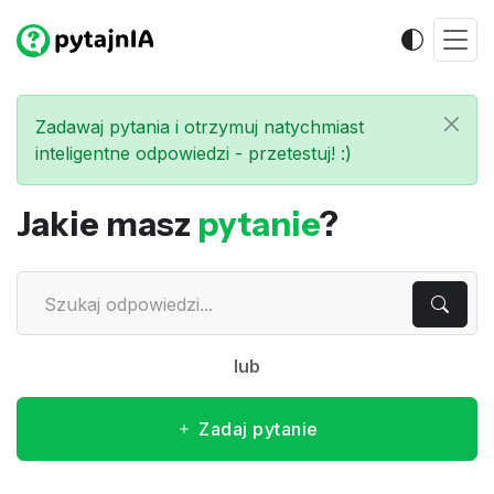
Zadawaj pytania i otrzymuj natychmiast
inteligentne odpowiedzi - przetestuj! :)
Jakie masz
pytanie
?
lub
Zadaj pytanie