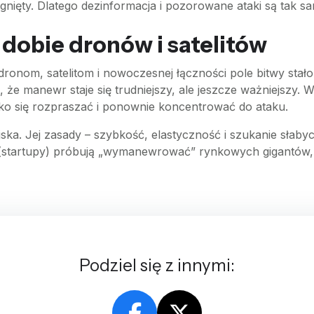
siągnięty. Dlatego dezinformacja i pozorowane ataki są tak 
obie dronów i satelitów
ronom, satelitom i nowoczesnej łączności pole bitwy stało 
że manewr staje się trudniejszy, ale jeszcze ważniejszy. W
ko się rozpraszać i ponownie koncentrować do ataku.
ka. Jej zasady – szybkość, elastyczność i szukanie słab
my (startupy) próbują „wymanewrować” rynkowych gigantów, 
Podziel się z innymi: