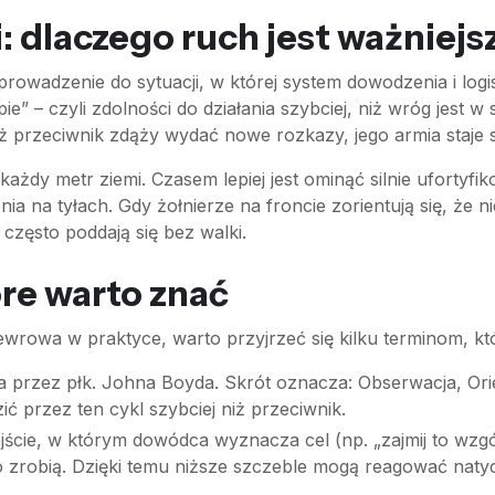
 dlaczego ruch jest ważniejsz
adzenie do sytuacji, w której system dowodzenia i logist
” – czyli zdolności do działania szybciej, niż wróg jest w 
niż przeciwnik zdąży wydać nowe rozkazy, jego armia staje
ć każdy metr ziemi. Czasem lepiej jest ominąć silnie uforty
 na tyłach. Gdy żołnierze na froncie zorientują się, że ni
 często poddają się bez walki.
óre warto znać
ewrowa w praktyce, warto przyjrzeć się kilku terminom, któ
rzez płk. Johna Boyda. Skrót oznacza: Obserwacja, Orien
 przez ten cykl szybciej niż przeciwnik.
ście, w którym dowódca wyznacza cel (np. „zajmij to wzg
zrobią. Dzięki temu niższe szczeble mogą reagować natych