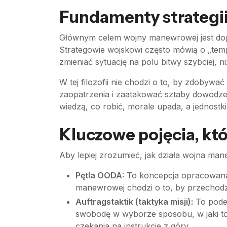
Fundamenty strategii:
Głównym celem wojny manewrowej jest doprow
Strategowie wojskowi często mówią o „tempie
zmieniać sytuację na polu bitwy szybciej, 
W tej filozofii nie chodzi o to, by zdobywa
zaopatrzenia i zaatakować sztaby dowodzenia
wiedzą, co robić, morale upada, a jednostki
Kluczowe pojęcia, kt
Aby lepiej zrozumieć, jak działa wojna man
Pętla OODA:
To koncepcja opracowana p
manewrowej chodzi o to, by przechodzić
Auftragstaktik (taktyka misji):
To podej
swobodę w wyborze sposobu, w jaki to 
czekania na instrukcje z góry.