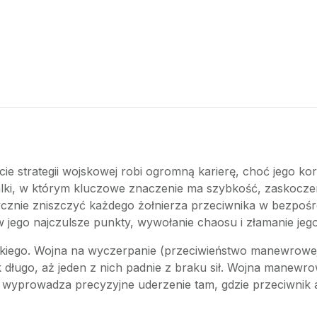
e strategii wojskowej robi ogromną karierę, choć jego korz
lki, w którym kluczowe znaczenie ma szybkość, zaskoczenie
izycznie zniszczyć każdego żołnierza przeciwnika w bezpo
jego najczulsze punkty, wywołanie chaosu i złamanie jego 
ego. Wojna na wyczerpanie (przeciwieństwo manewrowej) 
ak długo, aż jeden z nich padnie z braku sił. Wojna manewro
 wyprowadza precyzyjne uderzenie tam, gdzie przeciwnik ak