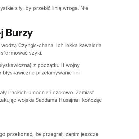
kie siły, by przebić linię wroga. Nie
j Burzy
 wodzą Czyngis-chana. Ich lekka kawaleria
ł sformować szyki.
łyskawiczna) z początku II wojny
 błyskawiczne przełamywanie linii
ały irackich umocnień czołowo. Zamiast
skakując wojska Saddama Husajna i kończąc
go przekonać, że przegrał, zanim jeszcze