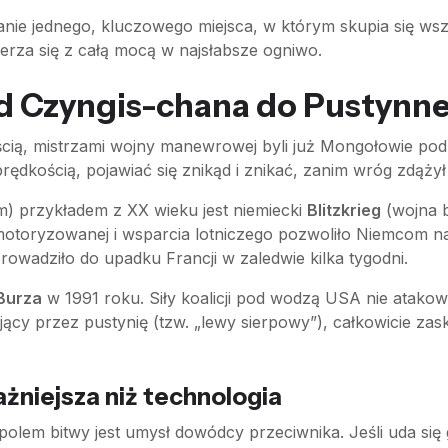
ie jednego, kluczowego miejsca, w którym skupia się wszyst
derza się z całą mocą w najsłabsze ogniwo.
 od Czyngis-chana do Pustynne
cią, mistrzami wojny manewrowej byli już Mongołowie pod
prędkością, pojawiać się znikąd i znikać, zanim wróg zdąży
m) przykładem z XX wieku jest niemiecki
Blitzkrieg
(wojna b
motoryzowanej i wsparcia lotniczego pozwoliło Niemcom na
rowadziło do upadku Francji w zaledwie kilka tygodni.
Burza
w 1991 roku. Siły koalicji pod wodzą USA nie atakow
cy przez pustynię (tzw. „lewy sierpowy”), całkowicie za
żniejsza niż technologia
olem bitwy jest umysł dowódcy przeciwnika. Jeśli uda się 