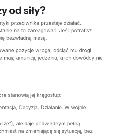
y od siły?
yki przeciwnika przestaje działać.
stanie na to zareagować. Jeśli potrafisz
 się bezwładną masą.
fikowane pozycje wroga, odciąć mu drogi
e mają amunicji, jedzenia, a ich dowódcy nie
re stanowią jej kręgosłup:
tacja, Decyzja, Działanie. W wojnie
órze”), ale daje podwładnym pełną
miast na zmieniającą się sytuację, bez