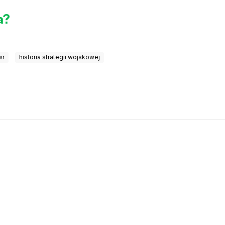
a?
wr
historia strategii wojskowej