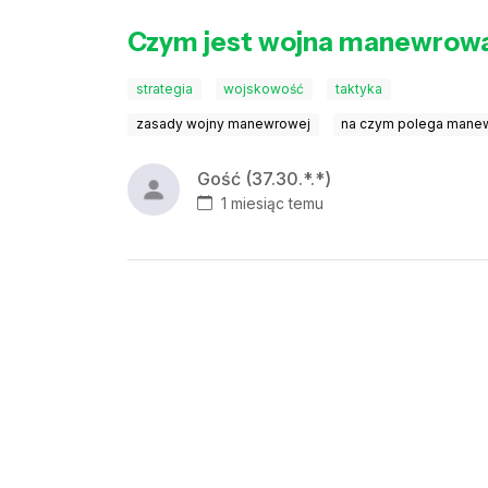
Czym jest wojna manewrow
strategia
wojskowość
taktyka
zasady wojny manewrowej
na czym polega mane
Gość (37.30.*.*)
1 miesiąc temu