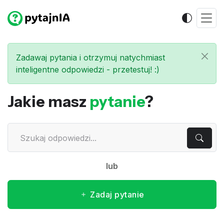
Zadawaj pytania i otrzymuj natychmiast
inteligentne odpowiedzi - przetestuj! :)
Jakie masz
pytanie
?
lub
Zadaj pytanie