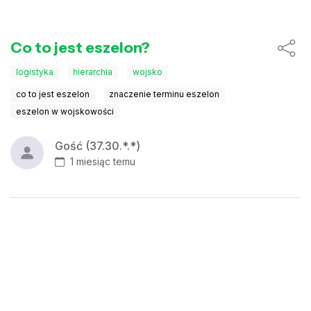
Co to jest eszelon?
logistyka
hierarchia
wojsko
co to jest eszelon
znaczenie terminu eszelon
eszelon w wojskowości
Gość (37.30.*.*)
1 miesiąc temu