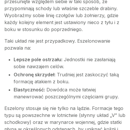
przesunięte względem siebie w taki sposób, że
przypominają schody lub właśnie szczeble drabiny.
Wyobraźmy sobie linię czołgów lub żołnierzy, gdzie
każdy kolejny element jest ustawiony nieco z tyłu i z
boku w stosunku do poprzedniego.
Taki układ nie jest przypadkowy. Eszelonowanie
pozwala na:
Lepsze pole ostrzału:
Jednostki nie zasłaniają
sobie nawzajem celów.
Ochronę skrzydeł:
Trudniej jest zaskoczyć taką
formację atakiem z boku.
Elastyczność:
Dowódca może łatwiej
manewrować poszczególnymi częściami grupy.
Eszelony stosuje się nie tylko na lądzie. Formacje tego
typu są powszechne w lotnictwie (słynny układ „V” lub
schodkowy) oraz w marynarce wojennej, gdzie statki
płyną w określonych odstępach, by uniknąć kolizji i