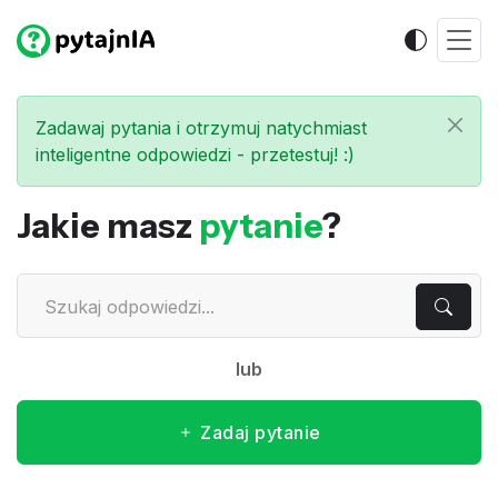
Zadawaj pytania i otrzymuj natychmiast
inteligentne odpowiedzi - przetestuj! :)
Jakie masz
pytanie
?
lub
Zadaj pytanie