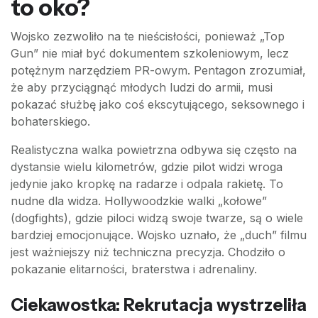
to oko?
Wojsko zezwoliło na te nieścisłości, ponieważ „Top
Gun” nie miał być dokumentem szkoleniowym, lecz
potężnym narzędziem PR-owym. Pentagon zrozumiał,
że aby przyciągnąć młodych ludzi do armii, musi
pokazać służbę jako coś ekscytującego, seksownego i
bohaterskiego.
Realistyczna walka powietrzna odbywa się często na
dystansie wielu kilometrów, gdzie pilot widzi wroga
jedynie jako kropkę na radarze i odpala rakietę. To
nudne dla widza. Hollywoodzkie walki „kołowe”
(dogfights), gdzie piloci widzą swoje twarze, są o wiele
bardziej emocjonujące. Wojsko uznało, że „duch” filmu
jest ważniejszy niż techniczna precyzja. Chodziło o
pokazanie elitarności, braterstwa i adrenaliny.
Ciekawostka: Rekrutacja wystrzeliła