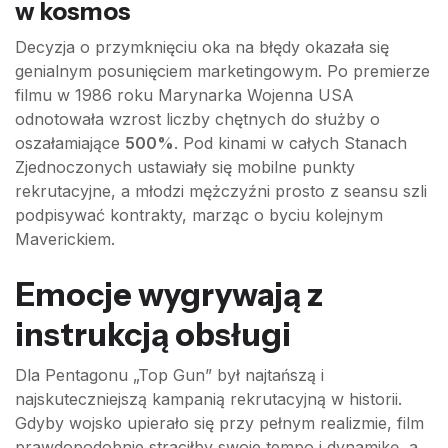
w kosmos
Decyzja o przymknięciu oka na błędy okazała się
genialnym posunięciem marketingowym. Po premierze
filmu w 1986 roku Marynarka Wojenna USA
odnotowała wzrost liczby chętnych do służby o
oszałamiające
500%
. Pod kinami w całych Stanach
Zjednoczonych ustawiały się mobilne punkty
rekrutacyjne, a młodzi mężczyźni prosto z seansu szli
podpisywać kontrakty, marząc o byciu kolejnym
Maverickiem.
Emocje wygrywają z
instrukcją obsługi
Dla Pentagonu „Top Gun” był najtańszą i
najskuteczniejszą kampanią rekrutacyjną w historii.
Gdyby wojsko upierało się przy pełnym realizmie, film
prawdopodobnie straciłby swoje tempo i dynamikę, a