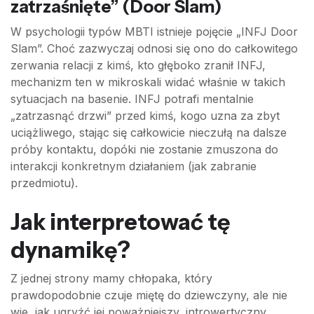
zatrzaśnięte” (Door Slam)
W psychologii typów MBTI istnieje pojęcie „INFJ Door
Slam”. Choć zazwyczaj odnosi się ono do całkowitego
zerwania relacji z kimś, kto głęboko zranił INFJ,
mechanizm ten w mikroskali widać właśnie w takich
sytuacjach na basenie. INFJ potrafi mentalnie
„zatrzasnąć drzwi” przed kimś, kogo uzna za zbyt
uciążliwego, stając się całkowicie nieczułą na dalsze
próby kontaktu, dopóki nie zostanie zmuszona do
interakcji konkretnym działaniem (jak zabranie
przedmiotu).
Jak interpretować tę
dynamikę?
Z jednej strony mamy chłopaka, który
prawdopodobnie czuje miętę do dziewczyny, ale nie
wie, jak ugryźć jej poważniejszy, introwertyczny