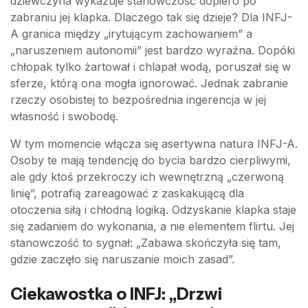
dziewczyna wykazuje stanowczość dopiero po
zabraniu jej klapka. Dlaczego tak się dzieje? Dla INFJ-
A granica między „irytującym zachowaniem” a
„naruszeniem autonomii” jest bardzo wyraźna. Dopóki
chłopak tylko żartował i chlapał wodą, poruszał się w
sferze, którą ona mogła ignorować. Jednak zabranie
rzeczy osobistej to bezpośrednia ingerencja w jej
własność i swobodę.
W tym momencie włącza się asertywna natura INFJ-A.
Osoby te mają tendencję do bycia bardzo cierpliwymi,
ale gdy ktoś przekroczy ich wewnętrzną „czerwoną
linię”, potrafią zareagować z zaskakującą dla
otoczenia siłą i chłodną logiką. Odzyskanie klapka staje
się zadaniem do wykonania, a nie elementem flirtu. Jej
stanowczość to sygnał: „Zabawa skończyła się tam,
gdzie zaczęło się naruszanie moich zasad”.
Ciekawostka o INFJ: „Drzwi