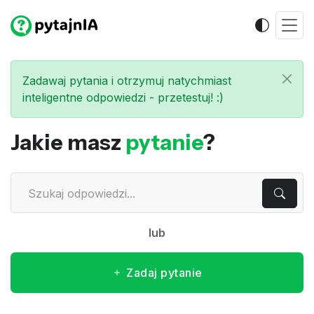
Zadawaj pytania i otrzymuj natychmiast
inteligentne odpowiedzi - przetestuj! :)
Jakie masz
pytanie
?
lub
Zadaj pytanie