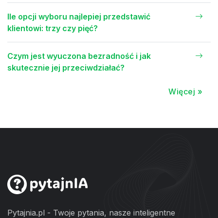
Ile opcji wyboru najlepiej przedstawić
klientowi: trzy czy pięć?
Czym jest wyuczona bezradność i jak
skutecznie jej przeciwdziałać?
Więcej »
Pytajnia.pl - Twoje pytania, nasze inteligentne