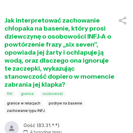
Jak interpretować zachowanie
chłopaka na basenie, który prosi
dziewczynę o osobowości INFJ-A o
powtórzenie frazy „six seven”,
opowiada jej żarty i ochlapuje ją
wodą, oraz dlaczego ona ignoruje
te zaczepki, wykazując
stanowczość dopiero w momencie
zabrania jej klapka?
flirt
granice
osobowość
granice w relacjach
podryw na basenie
zachowanie typu INFJ
Gość (83.31.*.*)
4 tygodnie temu