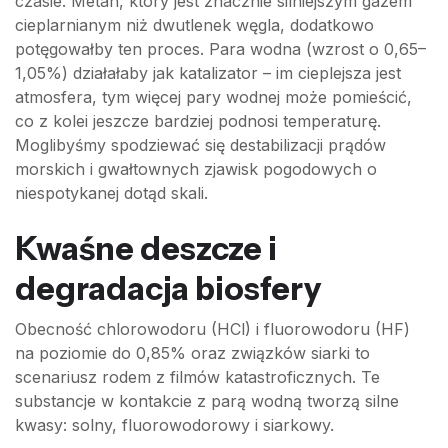
czasie. Metan, który jest znacznie silniejszym gazem
cieplarnianym niż dwutlenek węgla, dodatkowo
potęgowałby ten proces. Para wodna (wzrost o 0,65–
1,05%) działałaby jak katalizator – im cieplejsza jest
atmosfera, tym więcej pary wodnej może pomieścić,
co z kolei jeszcze bardziej podnosi temperaturę.
Moglibyśmy spodziewać się destabilizacji prądów
morskich i gwałtownych zjawisk pogodowych o
niespotykanej dotąd skali.
Kwaśne deszcze i
degradacja biosfery
Obecność chlorowodoru (HCl) i fluorowodoru (HF)
na poziomie do 0,85% oraz związków siarki to
scenariusz rodem z filmów katastroficznych. Te
substancje w kontakcie z parą wodną tworzą silne
kwasy: solny, fluorowodorowy i siarkowy.