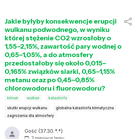
Jakie byłyby konsekwencje erupcji
wulkanu podwodnego, w wyniku
której stężenie CO2 wzrosłoby o
1,55–2,15%, zawartość pary wodnej o
0,65–1,05%, a do atmosfery
przedostałoby się około 0,015–
0,165% związków siarki, 0,65–1,15%
metanu oraz po 0,45–0,85%
chlorowodoru i fluorowodoru?
klimat
wulkan
katastrofa
skutki erupcji wulkanu
globalna katastrofa klimatyczna
zagrożenia dla atmosfery
Gość (37.30.*.*)
3 miesiące temu