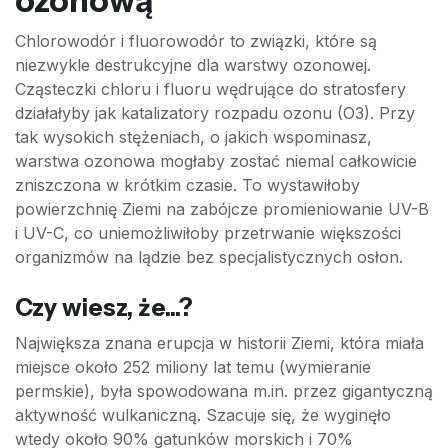
ozonową
Chlorowodór i fluorowodór to związki, które są
niezwykle destrukcyjne dla warstwy ozonowej.
Cząsteczki chloru i fluoru wędrujące do stratosfery
działałyby jak katalizatory rozpadu ozonu (O3). Przy
tak wysokich stężeniach, o jakich wspominasz,
warstwa ozonowa mogłaby zostać niemal całkowicie
zniszczona w krótkim czasie. To wystawiłoby
powierzchnię Ziemi na zabójcze promieniowanie UV-B
i UV-C, co uniemożliwiłoby przetrwanie większości
organizmów na lądzie bez specjalistycznych osłon.
Czy wiesz, że...?
Największa znana erupcja w historii Ziemi, która miała
miejsce około 252 miliony lat temu (wymieranie
permskie), była spowodowana m.in. przez gigantyczną
aktywność wulkaniczną. Szacuje się, że wyginęło
wtedy około 90% gatunków morskich i 70%