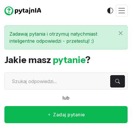
Zadawaj pytania i otrzymuj natychmiast
inteligentne odpowiedzi - przetestuj! :)
Jakie masz
pytanie
?
lub
Zadaj pytanie