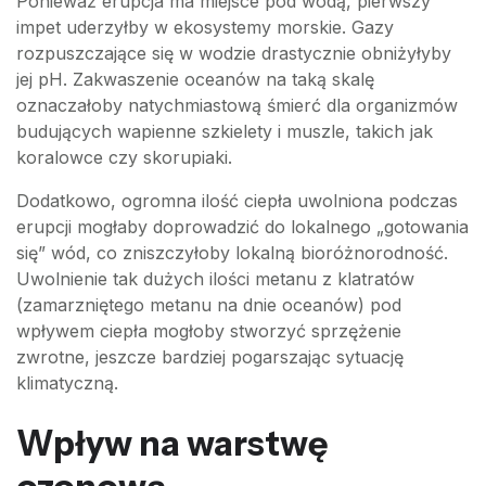
Ponieważ erupcja ma miejsce pod wodą, pierwszy
impet uderzyłby w ekosystemy morskie. Gazy
rozpuszczające się w wodzie drastycznie obniżyłyby
jej pH. Zakwaszenie oceanów na taką skalę
oznaczałoby natychmiastową śmierć dla organizmów
budujących wapienne szkielety i muszle, takich jak
koralowce czy skorupiaki.
Dodatkowo, ogromna ilość ciepła uwolniona podczas
erupcji mogłaby doprowadzić do lokalnego „gotowania
się” wód, co zniszczyłoby lokalną bioróżnorodność.
Uwolnienie tak dużych ilości metanu z klatratów
(zamarzniętego metanu na dnie oceanów) pod
wpływem ciepła mogłoby stworzyć sprzężenie
zwrotne, jeszcze bardziej pogarszając sytuację
klimatyczną.
Wpływ na warstwę