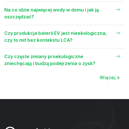
Na co idzie najwięcej wody w domu i jak ją
oszczędzać?
Czy produkcja baterii EV jest nieekologiczna,
czy to mit bez kontekstu LCA?
Czy częste zmiany proekologiczne
zniechęcają i budzą podejrzenia o zysk?
Więcej »