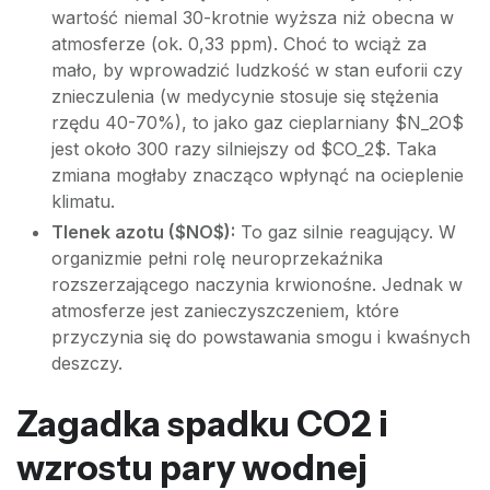
wartość niemal 30-krotnie wyższa niż obecna w
atmosferze (ok. 0,33 ppm). Choć to wciąż za
mało, by wprowadzić ludzkość w stan euforii czy
znieczulenia (w medycynie stosuje się stężenia
rzędu 40-70%), to jako gaz cieplarniany $N_2O$
jest około 300 razy silniejszy od $CO_2$. Taka
zmiana mogłaby znacząco wpłynąć na ocieplenie
klimatu.
Tlenek azotu ($NO$):
To gaz silnie reagujący. W
organizmie pełni rolę neuroprzekaźnika
rozszerzającego naczynia krwionośne. Jednak w
atmosferze jest zanieczyszczeniem, które
przyczynia się do powstawania smogu i kwaśnych
deszczy.
Zagadka spadku CO2 i
wzrostu pary wodnej