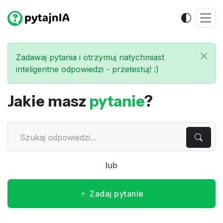
Zadawaj pytania i otrzymuj natychmiast
inteligentne odpowiedzi - przetestuj! :)
Jakie masz
pytanie
?
lub
Zadaj pytanie