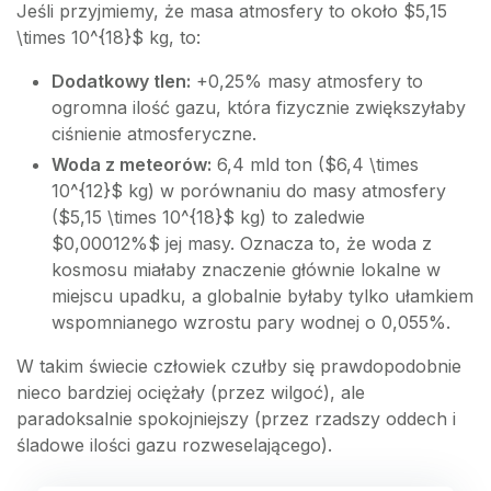
Jeśli przyjmiemy, że masa atmosfery to około $5,15
\times 10^{18}$ kg, to:
Dodatkowy tlen:
+0,25% masy atmosfery to
ogromna ilość gazu, która fizycznie zwiększyłaby
ciśnienie atmosferyczne.
Woda z meteorów:
6,4 mld ton ($6,4 \times
10^{12}$ kg) w porównaniu do masy atmosfery
($5,15 \times 10^{18}$ kg) to zaledwie
$0,00012%$ jej masy. Oznacza to, że woda z
kosmosu miałaby znaczenie głównie lokalne w
miejscu upadku, a globalnie byłaby tylko ułamkiem
wspomnianego wzrostu pary wodnej o 0,055%.
W takim świecie człowiek czułby się prawdopodobnie
nieco bardziej ociężały (przez wilgoć), ale
paradoksalnie spokojniejszy (przez rzadszy oddech i
śladowe ilości gazu rozweselającego).