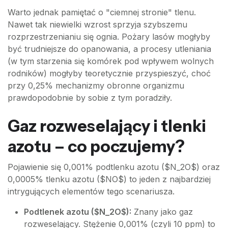
Warto jednak pamiętać o "ciemnej stronie" tlenu.
Nawet tak niewielki wzrost sprzyja szybszemu
rozprzestrzenianiu się ognia. Pożary lasów mogłyby
być trudniejsze do opanowania, a procesy utleniania
(w tym starzenia się komórek pod wpływem wolnych
rodników) mogłyby teoretycznie przyspieszyć, choć
przy 0,25% mechanizmy obronne organizmu
prawdopodobnie by sobie z tym poradziły.
Gaz rozweselający i tlenki
azotu – co poczujemy?
Pojawienie się 0,001% podtlenku azotu ($N_2O$) oraz
0,0005% tlenku azotu ($NO$) to jeden z najbardziej
intrygujących elementów tego scenariusza.
Podtlenek azotu ($N_2O$):
Znany jako gaz
rozweselający. Stężenie 0,001% (czyli 10 ppm) to