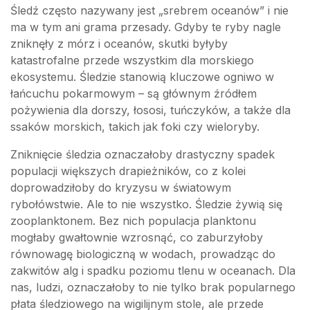
Śledź często nazywany jest „srebrem oceanów” i nie
ma w tym ani grama przesady. Gdyby te ryby nagle
zniknęły z mórz i oceanów, skutki byłyby
katastrofalne przede wszystkim dla morskiego
ekosystemu. Śledzie stanowią kluczowe ogniwo w
łańcuchu pokarmowym – są głównym źródłem
pożywienia dla dorszy, łososi, tuńczyków, a także dla
ssaków morskich, takich jak foki czy wieloryby.
Zniknięcie śledzia oznaczałoby drastyczny spadek
populacji większych drapieżników, co z kolei
doprowadziłoby do kryzysu w światowym
rybołówstwie. Ale to nie wszystko. Śledzie żywią się
zooplanktonem. Bez nich populacja planktonu
mogłaby gwałtownie wzrosnąć, co zaburzyłoby
równowagę biologiczną w wodach, prowadząc do
zakwitów alg i spadku poziomu tlenu w oceanach. Dla
nas, ludzi, oznaczałoby to nie tylko brak popularnego
płata śledziowego na wigilijnym stole, ale przede