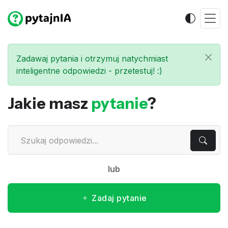
Zadawaj pytania i otrzymuj natychmiast
inteligentne odpowiedzi - przetestuj! :)
Jakie masz
pytanie
?
lub
Zadaj pytanie