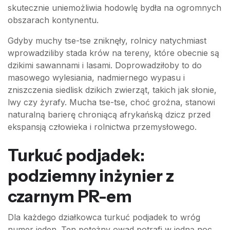
skutecznie uniemożliwia hodowlę bydła na ogromnych
obszarach kontynentu.
Gdyby muchy tse-tse zniknęły, rolnicy natychmiast
wprowadziliby stada krów na tereny, które obecnie są
dzikimi sawannami i lasami. Doprowadziłoby to do
masowego wylesiania, nadmiernego wypasu i
zniszczenia siedlisk dzikich zwierząt, takich jak słonie,
lwy czy żyrafy. Mucha tse-tse, choć groźna, stanowi
naturalną barierę chroniącą afrykańską dzicz przed
ekspansją człowieka i rolnictwa przemysłowego.
Turkuć podjadek:
podziemny inżynier z
czarnym PR-em
Dla każdego działkowca turkuć podjadek to wróg
numer jeden. Ten potężny owad potrafi w jedną noc