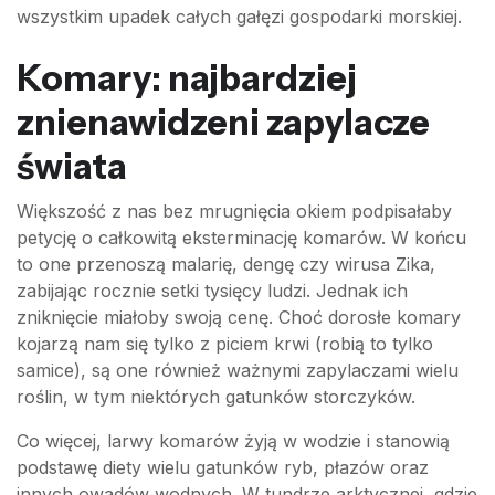
wszystkim upadek całych gałęzi gospodarki morskiej.
Komary: najbardziej
znienawidzeni zapylacze
świata
Większość z nas bez mrugnięcia okiem podpisałaby
petycję o całkowitą eksterminację komarów. W końcu
to one przenoszą malarię, dengę czy wirusa Zika,
zabijając rocznie setki tysięcy ludzi. Jednak ich
zniknięcie miałoby swoją cenę. Choć dorosłe komary
kojarzą nam się tylko z piciem krwi (robią to tylko
samice), są one również ważnymi zapylaczami wielu
roślin, w tym niektórych gatunków storczyków.
Co więcej, larwy komarów żyją w wodzie i stanowią
podstawę diety wielu gatunków ryb, płazów oraz
innych owadów wodnych. W tundrze arktycznej, gdzie