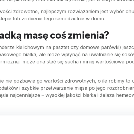
ości zdrowotne, najlepszym rozwiązaniem jest wybór chud
lepie lub zrobienie tego samodzielnie w domu.
ładką masę coś zmienia?
nderze kielichowym na pasztet czy domowe parówki) jeszcz
wasowego białka, ale może wpłynąć na uwalnianie się sok
micznej, może ona stać się sucha i mniej wartościowa po
 nie pozbawia go wartości zdrowotnych, o ile robimy to u
odatków i szybkie przetwarzanie mięsa po jego rozdrobnien
ęsie najcenniejsze – wysokiej jakości białka i żelaza hemeo