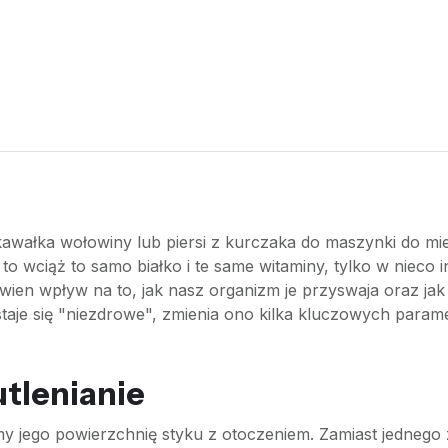
awałka wołowiny lub piersi z kurczaka do maszynki do miele
to wciąż to samo białko i te same witaminy, tylko w nieco i
en wpływ na to, jak nasz organizm je przyswaja oraz jak 
staje się "niezdrowe", zmienia ono kilka kluczowych param
utlenianie
my jego powierzchnię styku z otoczeniem. Zamiast jednego