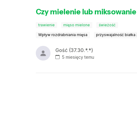
Czy mielenie lub miksowani
trawienie
mięso mielone
świeżość
Wpływ rozdrabniania mięsa
przyswajalność białka
Gość (37.30.*.*)
5 miesięcy temu