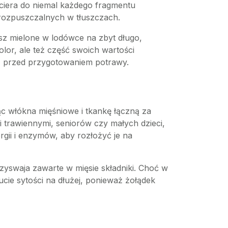
ociera do niemal każdego fragmentu
 rozpuszczalnych w tłuszczach.
wisz mielone w lodówce na zbyt długo,
or, ale też część swoich wartości
ż przed przygotowaniem potrawy.
jąc włókna mięśniowe i tkankę łączną za
rawiennymi, seniorów czy małych dzieci,
gii i enzymów, aby rozłożyć je na
zyswaja zawarte w mięsie składniki. Choć w
ucie sytości na dłużej, ponieważ żołądek