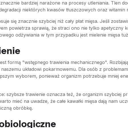
 znacznie bardziej narażone na procesy utleniania. Tlen d
 degradacji niektórych kwasów tłuszczowych oraz witamin
uje się znacznie szybciej niż cały płat mięsa. Jeśli zosta
powietrza sprawią, że straci ono nie tylko apetyczny kol
wego odżywiania w tym przypadku jest mielenie mięsa tu
ienie
sa jest formą "wstępnego trawienia mechanicznego". Rozbija
 naszemu układowi pokarmowemu. Dla osób z problemami t
epszym wyborem, ponieważ organizm potrzebuje mniej ener
e: szybsze trawienie oznacza też, że organizm szybciej pr
 warto mieć na uwadze, że całe kawałki mięsa dają nam ucz
niczną obróbkę.
obiologiczne