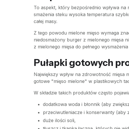
To aspekt, który bezpośrednio wpływa na n
smażenia steku wysoka temperatura szybko
całej masy.
Z tego powodu mielone mięso wymaga znaczni
niedosmażony burger z mielonego mięsa n
z mielonego mięsa do pełnego wysmażenia
Pułapki gotowych pr
Największy wpływ na zdrowotność mięsa mie
gotowe "mięso mielone" w plastikowych tac
W składzie takich produktów często pojawiaj
dodatkowa woda i błonnik (aby zwięks
przeciwutleniacze i konserwanty (aby
duże ilości soli,
tłuszcz i tkanka łączna, których nie w