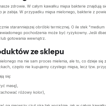
asze zdrowie. W całym kawałku mięsa bakterie znajdują si
 je zabija. W przypadku mięsa mielonego, bakterie z pow
e staranniejszej obróbki termicznej. O ile stek "medium r
iewiadomego pochodzenia może być ryzykowny. Jeśli dba
 lub gotowania wewnątrz.
oduktów ze sklepu
lonego ma nie sam proces mielenia, ale to, co dzieje się
kach, często nie kupujemy czystego mięsa, lecz tzw. przy
ą się:
zyć masę),
 zachować różowy kolor),
idać na pierwszy rzut oka tak wyraźnie, jak w całym kawałk