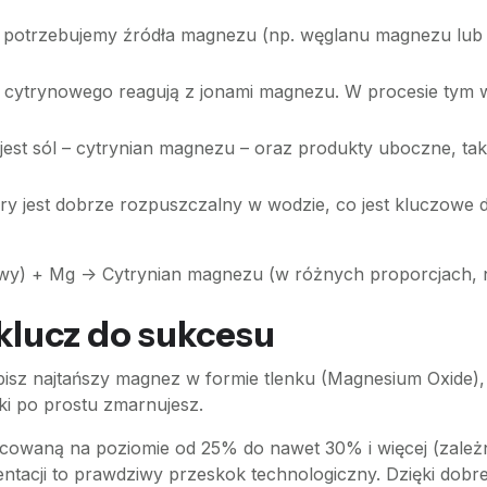
i potrzebujemy źródła magnezu (np. węglanu magnezu lub
cytrynowego reagują z jonami magnezu. W procesie tym w
jest sól – cytrynian magnezu – oraz produkty uboczne, taki
y jest dobrze rozpuszczalny w wodzie, co jest kluczowe dl
 + Mg -> Cytrynian magnezu (w różnych proporcjach, najc
 klucz do sukcesu
pisz najtańszy magnez w formie tlenku (Magnesium Oxide),
ki po prostu zmarnujesz.
owaną na poziomie od 25% do nawet 30% i więcej (zależni
tacji to prawdziwy przeskok technologiczny. Dzięki dobre