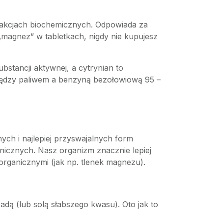
reakcjach biochemicznych. Odpowiada za
magnez” w tabletkach, nigdy nie kupujesz
tancji aktywnej, a cytrynian to
 między paliwem a benzyną bezołowiową 95 –
ch i najlepiej przyswajalnych form
icznych. Nasz organizm znacznie lepiej
organicznymi (jak np. tlenek magnezu).
dą (lub solą słabszego kwasu). Oto jak to