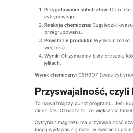
Przygotowanie substratów:
Do reakcj
cytrynowego.
Reakcja chemiczna:
Cząsteczki kwasu 
przegrupowaniu.
Powstanie produktu:
Wynikiem reakcji 
węglanu).
Wynik:
Otrzymujemy biały proszek, któr
jelitach.
Wynik chemiczny:
C6H8O7 (kwas cytrynowy)
Przyswajalność, czyli
To najważniejszy punkt programu. Jeśli ku
około 4%. Oznacza to, że większość tablet
Cytrynian magnezu ma przyswajalność szac
mogą wydawać się małe, w świecie suplemen