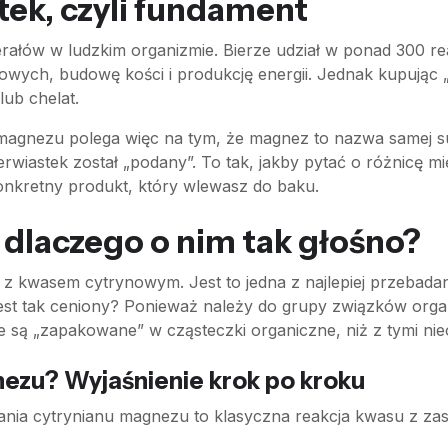
tek, czyli fundament
erałów w ludzkim organizmie. Bierze udział w ponad 300 
wych, budowę kości i produkcję energii. Jednak kupując „
ub chelat.
gnezu polega więc na tym, że magnez to nazwa samej subs
ierwiastek został „podany”. To tak, jakby pytać o różnicę
konkretny produkt, który wlewasz do baku.
dlaczego o nim tak głośno?
 kwasem cytrynowym. Jest to jedna z najlepiej przebadany
st tak ceniony? Ponieważ należy do grupy związków organ
e są „zapakowane” w cząsteczki organiczne, niż z tymi nie
ezu? Wyjaśnienie krok po kroku
nia cytrynianu magnezu to klasyczna reakcja kwasu z zasa