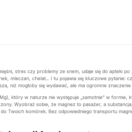
ięśni, stres czy problemy ze snem, udaje się do apteki p
nek, mleczan, chelat... I tu pojawia się kluczowe pytanie: 
za, niż mogłoby się wydawać, ale ma ogromne znaczenie d
g), który w naturze nie występuje „samotnie” w formie, k
ony. Wyobraź sobie, że magnez to pasażer, a substancja, 
 do Twoich komórek. Bez odpowiedniego transportu magnez