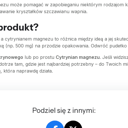
agnezu może pomagać w zapobieganiu niektórym rodzajom 
awanie kryształków szczawianu wapnia.
 produkt?
ytrynianem magnezu to różnica między ideą a jej skutecz
wkę (np. 500 mg) na przodzie opakowania. Odwróć pudełko 
trynowego
lub po prostu
Cytrynian magnezu
. Jeśli widzi
dotrze tam, gdzie jest najbardziej potrzebny – do Twoich 
, która naprawdę działa.
Podziel się z innymi: