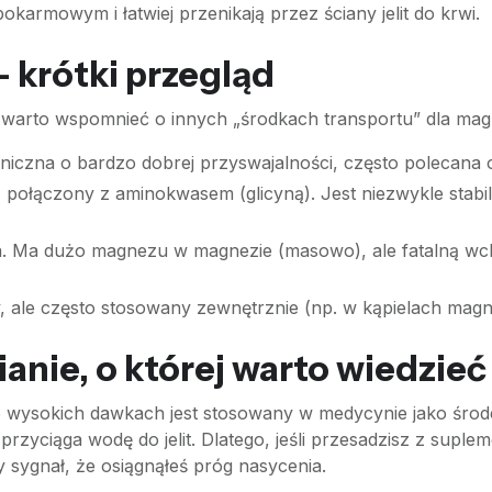
okarmowym i łatwiej przenikają przez ściany jelit do krwi.
 krótki przegląd
y, warto wspomnieć o innych „środkach transportu” dla ma
niczna o bardzo dobrej przyswajalności, często polecana
ołączony z aminokwasem (glicyną). Jest niezwykle stabiln
. Ma dużo magnezu w magnezie (masowo), ale fatalną wchł
, ale często stosowany zewnętrznie (np. w kąpielach mag
anie, o której warto wiedzieć
 wysokich dawkach jest stosowany w medycynie jako środe
przyciąga wodę do jelit. Dlatego, jeśli przesadzisz z sup
y sygnał, że osiągnąłeś próg nasycenia.