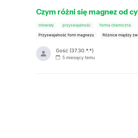
Czym różni się magnez od c
minerały
przyswajalność
forma chemiczna
Przyswajalność form magnezu
Różnice między z
Gość (37.30.*.*)
5 miesięcy temu