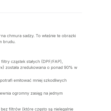
rna chmura sadzy. To właśnie te obrazki
im brudu.
filtry cząstek stałych (DPF/FAP),
(NOx) została zredukowana o ponad 90% w
potrafi emitować mniej szkodliwych
pewnia ogromny zasięg na jednym
z filtrów (które często są nielegalnie