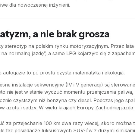
iwe dla nowoczesnej inżynierii.
atyzm, a nie brak grosza
 stereotyp na polskim rynku motoryzacyjnym. Przez lata ut
 na normalną jazdę”, a samo LPG kojarzyło się z zapachem
 autogazie to po prostu czysta matematyka i ekologia:
sne instalacje sekwencyjne (IV i V generacji) są sterowan
to nie jest w stanie wyczuć momentu przełączenia paliwa,
cznie czystszym niż benzyna czy diesel. Podczas jego spa
ów azotu i sadzy. W wielu krajach Europy Zachodniej jazda
ić za przejechanie 100 km dwa razy więcej, skoro można t
t, ale też posiadacze luksusowych SUV-ów z dużymi silnika