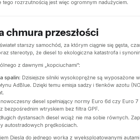
ego rozrzutnością jest więc ogromnym nadużyciem.
na chmura przeszłości
wiateł starszy samochód, za którym ciągnie się gęsta, cza
oraz stereotyp, że diesel to ekologiczna katastrofa i synon
pólnego z dawnymi „kopciuchami”:
 spalin:
Dzisiejsze silniki wysokoprężne są wyposażone w 
 płynu AdBlue. Dzięki temu emisja sadzy i tlenków azotu 
t.
nowoczesny diesel spełniający normy Euro 6d czy Euro 7 
 z bezpośrednim wtryskiem bez filtra GPF.
ługich dystansach diesel wciąż nie ma sobie równych. Za
rzy autostradowych prędkościach.
em Diesla do jednego worka z wyeksploatowanymi autami be