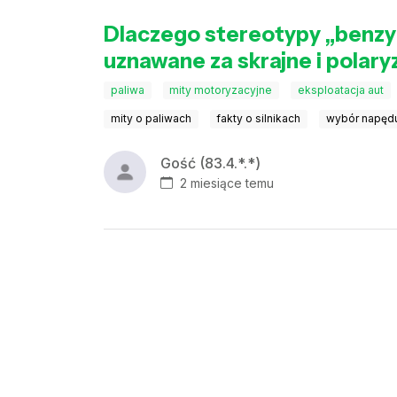
Dlaczego stereotypy „benzyna
uznawane za skrajne i polar
paliwa
mity motoryzacyjne
eksploatacja aut
mity o paliwach
fakty o silnikach
wybór napęd
Gość (83.4.*.*)
2 miesiące temu