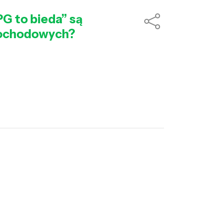
PG to bieda” są
amochodowych?