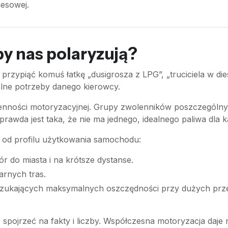
nesowej.
py nas polaryzują?
st przypiąć komuś łatkę „dusigrosza z LPG”, „truciciela w d
alne potrzeby danego kierowcy.
mienności motoryzacyjnej. Grupy zwolenników poszczególn
rawda jest taka, że nie ma jednego, idealnego paliwa dla 
 od profilu użytkowania samochodu:
r do miasta i na krótsze dystanse.
larnych tras.
 szukających maksymalnych oszczędności przy dużych prze
 spojrzeć na fakty i liczby. Współczesna motoryzacja daj