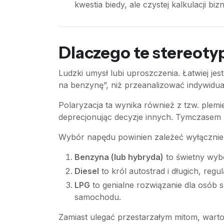
kwestia biedy, ale czystej kalkulacji biz
Dlaczego te stereoty
Ludzki umysł lubi uproszczenia. Łatwiej je
na benzynę”, niż przeanalizować indywidu
Polaryzacja ta wynika również z tzw. ple
deprecjonując decyzje innych. Tymczasem p
Wybór napędu powinien zależeć wyłącznie
Benzyna (lub hybryda)
to świetny wybó
Diesel
to król autostrad i długich, regu
LPG
to genialne rozwiązanie dla osób
samochodu.
Zamiast ulegać przestarzałym mitom, warto