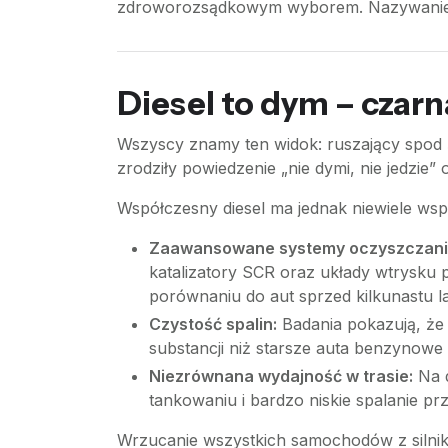
zdroworozsądkowym wyborem. Nazywanie t
Diesel to dym – czar
Wszyscy znamy ten widok: ruszający spod ś
zrodziły powiedzenie „nie dymi, nie jedzie” 
Współczesny diesel ma jednak niewiele ws
Zaawansowane systemy oczyszczania
katalizatory SCR oraz układy wtrysku
porównaniu do aut sprzed kilkunastu la
Czystość spalin:
Badania pokazują, że 
substancji niż starsze auta benzynowe
Niezrównana wydajność w trasie:
Na d
tankowaniu i bardzo niskie spalanie p
Wrzucanie wszystkich samochodów z silniki