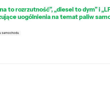
 to rozrzutność”, „diesel to dym” i „L
yzujące uogólnienia na temat paliw s
u samochodu