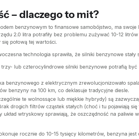
ść – dlaczego to mit?
hodem benzynowym to finansowe samobójstwo, ma swoje ko
zędu 2.0 litra potrafiły bez problemu zużywać 10-12 litró
się połową tej wartości.
woczesna technologia sprawiła, że silniki benzynowe stały 
trzy- lub czterocylindrowe silniki benzynowe potrafią by
ika benzynowego z elektrycznym zrewolucjonizowało spal
trów benzyny na 100 km, co deklasuje tradycyjne diesle.
zególnie te wolnossące lub miękkie hybrydy) są zazwyczaj
k drogich filtrów cząstek stałych (choć i tu pojawiają się 
y układ wtryskowy sprawiają, że oszczędność na paliwie w
 pokonuje rocznie do 10-15 tysięcy kilometrów, benzyna jest