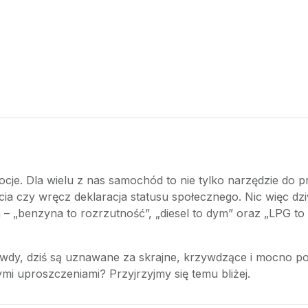
je. Dla wielu z nas samochód to nie tylko narzędzie do p
życia czy wręcz deklaracja statusu społecznego. Nic więc 
– „benzyna to rozrzutność”, „diesel to dym” oraz „LPG to b
wdy, dziś są uznawane za skrajne, krzywdzące i mocno pol
tymi uproszczeniami? Przyjrzyjmy się temu bliżej.