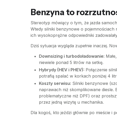
Benzyna to rozrzutno
Stereotyp mówiący o tym, że jazda samoc
Wtedy silniki benzynowe o pojemnościach r
ich wysokoprężne odpowiedniki zadowalały 
Dziś sytuacja wygląda zupełnie inaczej. No
Downsizing i turbodoładowanie:
Małe, 
niewiele ponad 5 litrów na setkę.
Hybrydy (HEV i PHEV):
Połączenie siln
potrafią spalać w korkach poniżej 4 li
Koszty serwisu:
Silniki benzynowe (szc
naprawach niż skomplikowane diesle. Bra
problematyczne niż DPF) oraz prostsz
przez jedną wizytę u mechanika.
Dla kogoś, kto jeździ głównie po mieście i