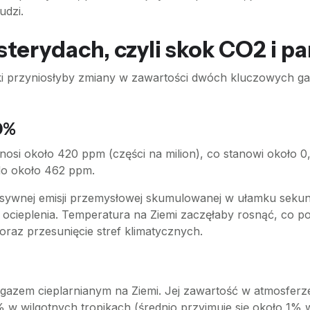
udzi.
 sterydach, czyli skok CO2 i p
tki przyniosłyby zmiany w zawartości dwóch kluczowych g
0%
osi około 420 ppm (części na milion), co stanowi około 0
do około 462 ppm.
ensywnej emisji przemysłowej skumulowanej w ułamku seku
ocieplenia. Temperatura na Ziemi zaczęłaby rosnąć, co p
raz przesunięcie stref klimatycznych.
m gazem cieplarnianym na Ziemi. Jej zawartość w atmosfer
 wilgotnych tropikach (średnio przyjmuje się około 1% w 