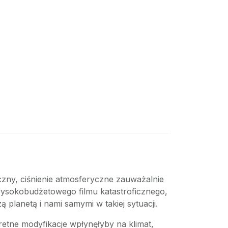
czny, ciśnienie atmosferyczne zauważalnie
 wysokobudżetowego filmu katastroficznego,
 planetą i nami samymi w takiej sytuacji.
retne modyfikacje wpłynęłyby na klimat,