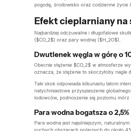
pogodę, środowisko oraz codzienne życie l
Efekt cieplarniany na
Najbardziej odczuwalne i długofalowe sku
($CO_2$) oraz pary wodnej ($H_2O$).
Dwutlenek węgla w górę o 1
Obecnie stężenie $CO_2$ w atmosferze wyn
oznacza, że stężenie to skoczyłoby nagle 
Taki skok odpowiada kilkunastu latom int
natychmiastowe przyspieszenie globalnego 
lodowców, podnoszenie się poziomu mórz o
Para wodna bogatsza o 2,5%
Para wodna jest najsilniejszym, naturalny
suchych obszarach polarnych do około 4% w