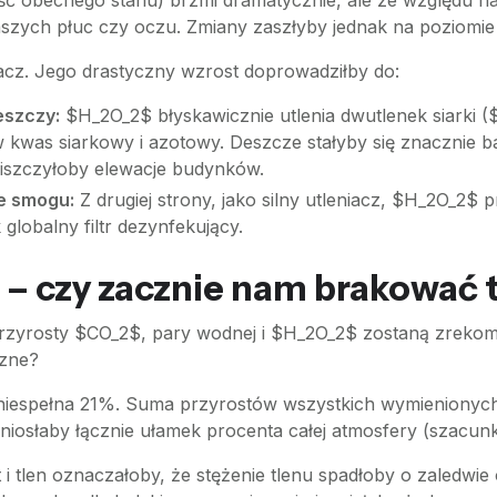
ość obecnego stanu) brzmi dramatycznie, ale ze względu na
naszych płuc czy oczu. Zmiany zaszłyby jednak na poziomie
iacz. Jego drastyczny wzrost doprowadziłby do:
szczy:
$H_2O_2$ błyskawicznie utlenia dwutlenek siarki (
w kwas siarkowy i azotowy. Deszcze stałyby się znacznie b
niszczyłoby elewacje budynków.
e smogu:
Z drugiej strony, jako silny utleniacz, $H_2O_2$ 
 globalny filtr dezynfekujący.
u – czy zacznie nam brakować 
że przyrosty $CO_2$, pary wodnej i $H_2O_2$ zostaną zrek
czne?
n niespełna 21%. Suma przyrostów wszystkich wymieniony
iosłaby łącznie ułamek procenta całej atmosfery (szacu
t i tlen oznaczałoby, że stężenie tlenu spadłoby o zaledw