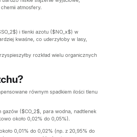
 bardzo niskie stężenie wyjściowe,
 chemii atmosfery.
$SO_2$) i tlenki azotu ($NO_x$) w
ardziej kwaśne, co uderzyłoby w lasy,
przyspieszyłby rozkład wielu organicznych
tchu?
ompensowane równym spadkiem ilości tlenu
ch gazów ($CO_2$, para wodna, nadtlenek
nkowo około 0,02% do 0,05%).
ie około 0,01% do 0,02% (np. z 20,95% do