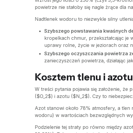
Wzrost jego ilości o 250% (czyli 3,5-krotn
powietrze nie stałoby się nagle żrące dla 
Nadtlenek wodoru to niezwykle silny utlen
Szybszego powstawania kwaśnych de
kropelkach chmur, przekształcając je 
uprawy rolne, życie w jeziorach oraz 
Szybszego oczyszczania powietrza z
zanieczyszczeń powietrza, działając jak
Kosztem tlenu i azot
W treści pytania pojawia się założenie, 
($O_2$) i azotu ($N_2$). Czy to niebezpie
Azot stanowi około 78% atmosfery, a tle
wodoru) w wartościach bezwzględnych wyn
Podzielenie tej straty po równo między azo