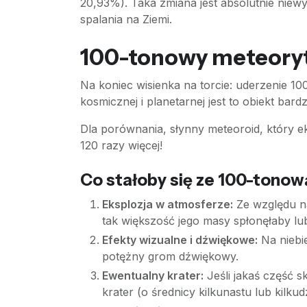
20,93%). Taka zmiana jest absolutnie niew
spalania na Ziemi.
100-tonowy meteoryt
Na koniec wisienka na torcie: uderzenie 1
kosmicznej i planetarnej jest to obiekt bard
Dla porównania, słynny meteoroid, który 
120 razy więcej!
Co stałoby się ze 100-tonow
Eksplozja w atmosferze:
Ze względu na
tak większość jego masy spłonęłaby lu
Efekty wizualne i dźwiękowe:
Na niebie
potężny grom dźwiękowy.
Ewentualny krater:
Jeśli jakaś część s
krater (o średnicy kilkunastu lub kilkud