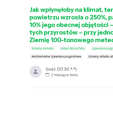
Jak wpłynęłoby na klimat, te
powietrzu wzrosła o 250%, pa
10% jego obecnej objętości –
tych przyrostów – przy jedn
Ziemię 100-tonowego meteo
zmiany klimatu
skład atmosfery
zjawiska po
ekstremalne zjawiska pogodowe
zmiany składu a
Gość (37.30.*.*)
2 miesiące temu