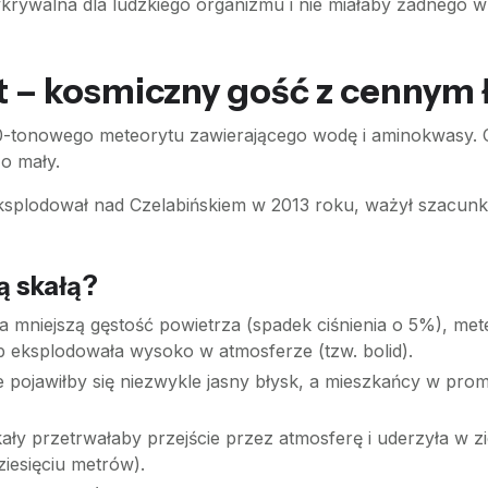
ykrywalna dla ludzkiego organizmu i nie miałaby żadnego
 – kosmiczny gość z cennym
00-tonowego meteorytu zawierającego wodę i aminokwasy. 
zo mały.
eksplodował nad Czelabińskiem w 2013 roku, ważył szacunk
ą skałą?
 mniejszą gęstość powietrza (spadek ciśnienia o 5%), mete
b eksplodowała wysoko w atmosferze (tzw. bolid).
 pojawiłby się niezwykle jasny błysk, a mieszkańcy w promi
kały przetrwałaby przejście przez atmosferę i uderzyła w 
ziesięciu metrów).