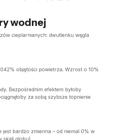
ary wodnej
azów cieplarnianych: dwutlenku węgla
,042% objętości powietrza. Wzrost o 10%
ndy. Bezpośrednim efektem byłoby
ociągnęłoby za sobą szybsze topnienie
ze jest bardzo zmienna – od niemal 0% w
skali globu).