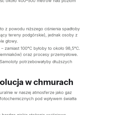
okość około 400–500 metrów nad poziom
 to z powodu niższego ciśnienia spadłoby
ający tereny podgórskie), jednak osoby z
le głowy.
 – zamiast 100°C byłoby to około 98,5°C.
 ziemniaków) oraz procesy przemysłowe.
. Samoloty potrzebowałyby dłuższych
olucja w chmurach
ralnie w naszej atmosferze jako gaz
ji fotochemicznych pod wpływem światła