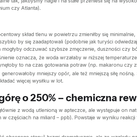
lne tak, jakbyśmy nagle i na stałe przenieśli się na wys
ium czy Atlanta).
entowy skład tlenu w powietrzu zmieniłby się minimalnie,
e szybko by się zaadaptowali (podobnie jak turyści odwiedz
a mogłyby odczuwać szybsze zmęczenie, duszności czy bó
śnienie oznacza, że woda wrzałaby w niższej temperaturze
płynęłoby to na czas gotowania potraw (np. makaronu czy
generowałoby mniejszy opór, ale też mniejszą siłę nośną
ładać więcej wysiłku w lot.
górę o 250% – chemiczna rew
ównie z wodą utlenioną w apteczce, ale występuje on natu
 w częściach na miliard – ppb). Powstaje w wyniku reakc