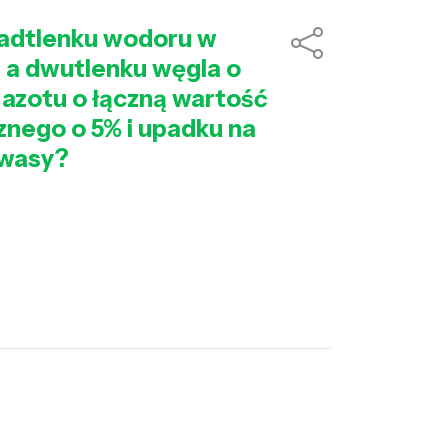
 nadtlenku wodoru w
, a dwutlenku węgla o
 azotu o łączną wartość
znego o 5% i upadku na
kwasy?