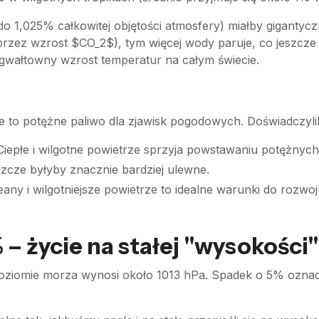
% do 1,025% całkowitej objętości atmosfery) miałby giganty
j (przez wzrost $CO_2$), tym więcej wody paruje, co jeszcz
gwałtowny wzrost temperatur na całym świecie.
ze to potężne paliwo dla zjawisk pogodowych. Doświadczyl
iepłe i wilgotne powietrze sprzyja powstawaniu potężny
cze byłyby znacznie bardziej ulewne.
any i wilgotniejsze powietrze to idealne warunki do rozwoj
 – życie na stałej "wysokości"
oziomie morza wynosi około 1013 hPa. Spadek o 5% oznac