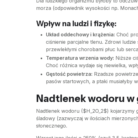
Dla ludzkiego organizmu byłoby to odczuwa
morza (odpowiednik wysokości np. Monach
Wpływ na ludzi i fizykę:
Układ oddechowy i krążenia:
Choć proc
ciśnienie parcjalne tlenu. Zdrowi ludzi
przewlekłymi chorobami płuc lub serc
Temperatura wrzenia wody:
Niższe ci
Choć różnica wydaje się niewielka, w
Gęstość powietrza:
Rzadsze powietrze 
pasów startowych, a ptaki musiałyby wk
Nadtlenek wodoru w 
Nadtlenek wodoru ($H_2O_2$) kojarzymy gł
śladowy (zazwyczaj w ilościach mierzonych
słonecznego.