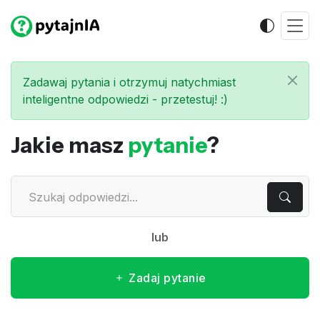
Zadawaj pytania i otrzymuj natychmiast
inteligentne odpowiedzi - przetestuj! :)
Jakie masz
pytanie
?
lub
Zadaj pytanie