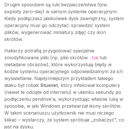
Drugim sposobem są luki bezpieczeństwa (tzw.
exploity zero-day) w samym systemie operacyjnym.
Kiedy podłączasz jakikolwiek dysk zewnętrzny, system
operacyjny musi go odczytać: sprawdzić system
plików, wygenerować miniatury zdjęć czy ikon
skrótów.
Hakerzy potrafią przygotować specjalnie
zmodyfikowane pliki (np. pliki skrótów
lub
.lnk
metadane obrazów), które wykorzystują błędy w
kodzie systemu operacyjnego odpowiedzialnym za ich
wyświetlanie. Najsłynniejszym przykładem takiego
ataku był robak
Stuxnet
, który infekował komputery
(nawet te odcięte od internetu) w ułamku sekundy po
podłączeniu pendrive'a, wykorzystując właśnie lukę w
sposobie, w jaki Windows przetwarzał ikony skrótów.
W takim scenariuszu użytkownik nie musi niczego
klikać – wystarczy, że system spróbuje „zobaczyć”, co
jest na dysku.