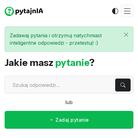
Zadawaj pytania i otrzymuj natychmiast
inteligentne odpowiedzi - przetestuj! :)
Jakie masz
pytanie
?
lub
Zadaj pytanie