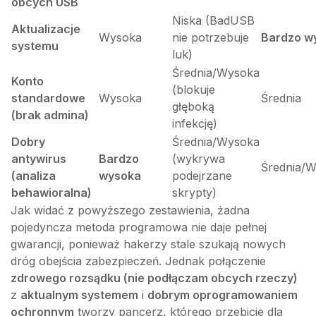
obcych USB
Niska (BadUSB
Aktualizacje
Wysoka
nie potrzebuje
Bardzo w
systemu
luk)
Średnia/Wysoka
Konto
(blokuje
standardowe
Wysoka
Średnia
głęboką
(brak admina)
infekcję)
Dobry
Średnia/Wysoka
antywirus
Bardzo
(wykrywa
Średnia/
(analiza
wysoka
podejrzane
behawioralna)
skrypty)
Jak widać z powyższego zestawienia, żadna
pojedyncza metoda programowa nie daje pełnej
gwarancji, ponieważ hakerzy stale szukają nowych
dróg obejścia zabezpieczeń. Jednak połączenie
zdrowego rozsądku (nie podłączam obcych rzeczy)
z
aktualnym systemem
i
dobrym oprogramowaniem
ochronnym
tworzy pancerz, którego przebicie dla