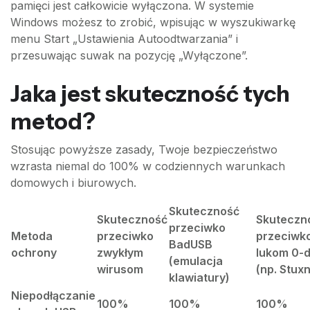
pamięci jest całkowicie wyłączona. W systemie
Windows możesz to zrobić, wpisując w wyszukiwarkę
menu Start „Ustawienia Autoodtwarzania” i
przesuwając suwak na pozycję „Wyłączone”.
Jaka jest skuteczność tych
metod?
Stosując powyższe zasady, Twoje bezpieczeństwo
wzrasta niemal do 100% w codziennych warunkach
domowych i biurowych.
Skuteczność
Skuteczność
Skuteczn
przeciwko
Metoda
przeciwko
przeciwk
BadUSB
ochrony
zwykłym
lukom 0-
(emulacja
wirusom
(np. Stuxn
klawiatury)
Niepodłączanie
100%
100%
100%