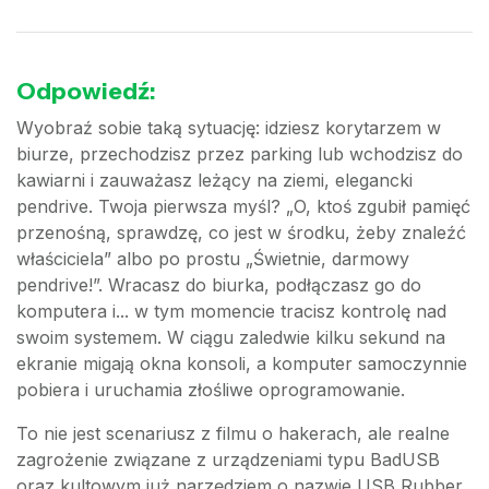
Odpowiedź:
Wyobraź sobie taką sytuację: idziesz korytarzem w
biurze, przechodzisz przez parking lub wchodzisz do
kawiarni i zauważasz leżący na ziemi, elegancki
pendrive. Twoja pierwsza myśl? „O, ktoś zgubił pamięć
przenośną, sprawdzę, co jest w środku, żeby znaleźć
właściciela” albo po prostu „Świetnie, darmowy
pendrive!”. Wracasz do biurka, podłączasz go do
komputera i... w tym momencie tracisz kontrolę nad
swoim systemem. W ciągu zaledwie kilku sekund na
ekranie migają okna konsoli, a komputer samoczynnie
pobiera i uruchamia złośliwe oprogramowanie.
To nie jest scenariusz z filmu o hakerach, ale realne
zagrożenie związane z urządzeniami typu BadUSB
oraz kultowym już narzędziem o nazwie USB Rubber