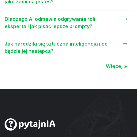
jako zamiast jesteś?
Dlaczego AI odmawia odgrywania roli
eksperta i jak pisać lepsze prompty?
Jak narodziła się sztuczna inteligencja i co
będzie jej następcą?
Więcej »