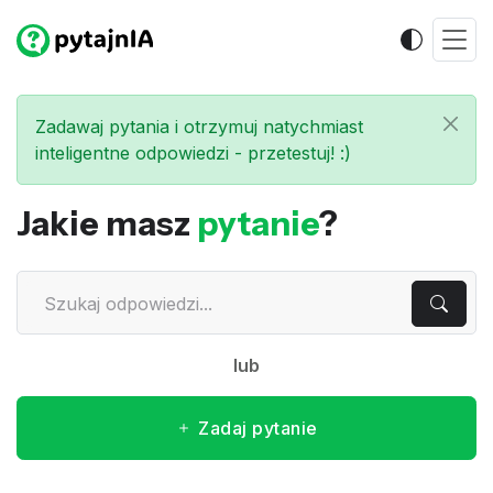
Zadawaj pytania i otrzymuj natychmiast
inteligentne odpowiedzi - przetestuj! :)
Jakie masz
pytanie
?
lub
Zadaj pytanie