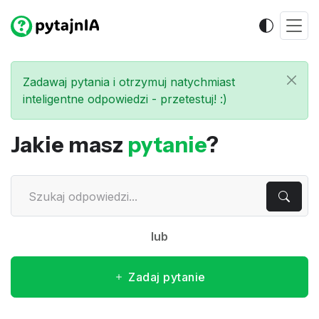
Zadawaj pytania i otrzymuj natychmiast
inteligentne odpowiedzi - przetestuj! :)
Jakie masz
pytanie
?
lub
Zadaj pytanie