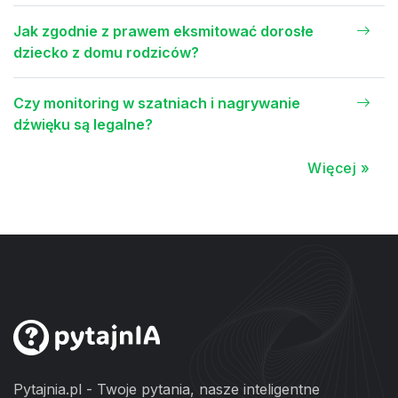
Jak zgodnie z prawem eksmitować dorosłe
dziecko z domu rodziców?
Czy monitoring w szatniach i nagrywanie
dźwięku są legalne?
Więcej »
Pytajnia.pl - Twoje pytania, nasze inteligentne