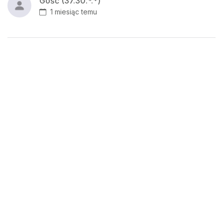
Gość (37.30.*.*)
1 miesiąc temu