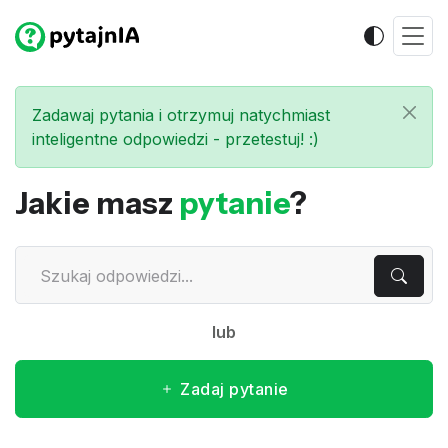
Zadawaj pytania i otrzymuj natychmiast
inteligentne odpowiedzi - przetestuj! :)
Jakie masz
pytanie
?
lub
Zadaj pytanie