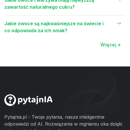
Jakie owoce i warzywa mają najwyższą
zawartość naturalnego cukru?
Jakie owoce są najkwaśniejsze na świecie i
co odpowiada za ich smak?
Więcej »
Pytajnia.pl - Twoje pytania, nasze inteligentne
odpowiedzi od AI. Rozwiązania w mgnieniu oka dzięki