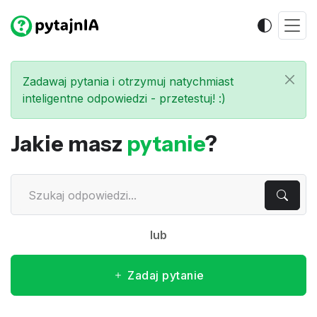
Zadawaj pytania i otrzymuj natychmiast
inteligentne odpowiedzi - przetestuj! :)
Jakie masz
pytanie
?
lub
Zadaj pytanie