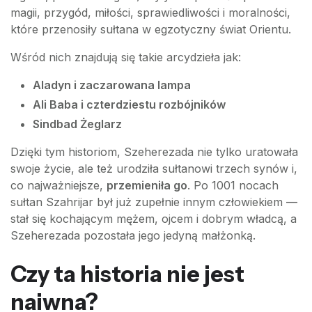
magii, przygód, miłości, sprawiedliwości i moralności,
które przenosiły sułtana w egzotyczny świat Orientu.
Wśród nich znajdują się takie arcydzieła jak:
Aladyn i zaczarowana lampa
Ali Baba i czterdziestu rozbójników
Sindbad Żeglarz
Dzięki tym historiom, Szeherezada nie tylko uratowała
swoje życie, ale też urodziła sułtanowi trzech synów i,
co najważniejsze,
przemieniła go
. Po 1001 nocach
sułtan Szahrijar był już zupełnie innym człowiekiem —
stał się kochającym mężem, ojcem i dobrym władcą, a
Szeherezada pozostała jego jedyną małżonką.
Czy ta historia nie jest
naiwna?