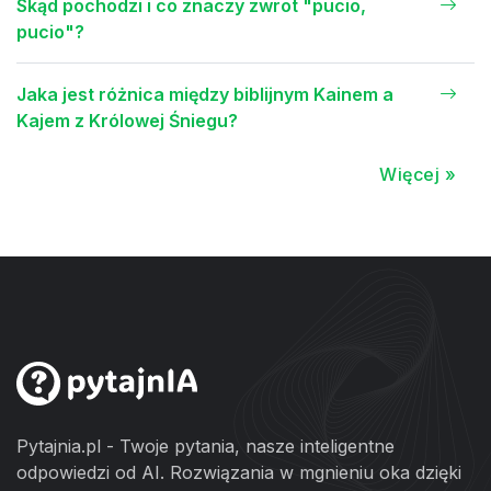
Skąd pochodzi i co znaczy zwrot "pucio,
pucio"?
Jaka jest różnica między biblijnym Kainem a
Kajem z Królowej Śniegu?
Więcej »
Pytajnia.pl - Twoje pytania, nasze inteligentne
odpowiedzi od AI. Rozwiązania w mgnieniu oka dzięki