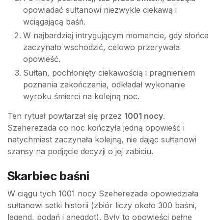
opowiadać sułtanowi niezwykle ciekawą i
wciągającą baśń.
W najbardziej intrygującym momencie, gdy słońce
zaczynało wschodzić, celowo przerywała
opowieść.
Sułtan, pochłonięty ciekawością i pragnieniem
poznania zakończenia, odkładał wykonanie
wyroku śmierci na kolejną noc.
Ten rytuał powtarzał się przez
1001 nocy
.
Szeherezada co noc kończyła jedną opowieść i
natychmiast zaczynała kolejną, nie dając sułtanowi
szansy na podjęcie decyzji o jej zabiciu.
Skarbiec baśni
W ciągu tych 1001 nocy Szeherezada opowiedziała
sułtanowi setki historii (zbiór liczy około 300 baśni,
legend, podań i anegdot). Były to opowieści pełne