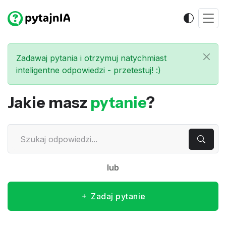
Zadawaj pytania i otrzymuj natychmiast
inteligentne odpowiedzi - przetestuj! :)
Jakie masz
pytanie
?
lub
Zadaj pytanie