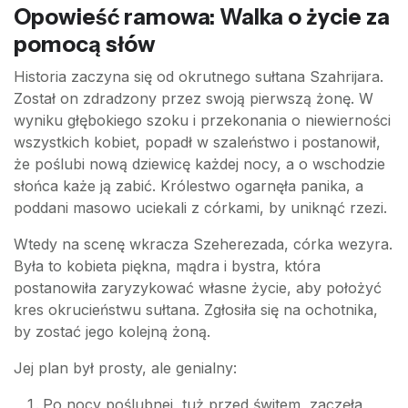
Opowieść ramowa: Walka o życie za
pomocą słów
Historia zaczyna się od okrutnego sułtana Szahrijara.
Został on zdradzony przez swoją pierwszą żonę. W
wyniku głębokiego szoku i przekonania o niewierności
wszystkich kobiet, popadł w szaleństwo i postanowił,
że poślubi nową dziewicę każdej nocy, a o wschodzie
słońca każe ją zabić. Królestwo ogarnęła panika, a
poddani masowo uciekali z córkami, by uniknąć rzezi.
Wtedy na scenę wkracza Szeherezada, córka wezyra.
Była to kobieta piękna, mądra i bystra, która
postanowiła zaryzykować własne życie, aby położyć
kres okrucieństwu sułtana. Zgłosiła się na ochotnika,
by zostać jego kolejną żoną.
Jej plan był prosty, ale genialny:
Po nocy poślubnej, tuż przed świtem, zaczęła