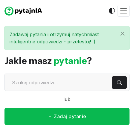
Zadawaj pytania i otrzymuj natychmiast
inteligentne odpowiedzi - przetestuj! :)
Jakie masz
pytanie
?
lub
Zadaj pytanie