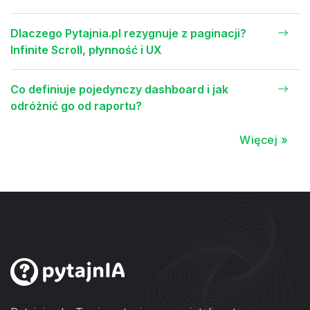
Dlaczego Pytajnia.pl rezygnuje z paginacji?
Infinite Scroll, płynność i UX
Co definiuje pojedynczy dashboard i jak
odróżnić go od raportu?
Więcej »