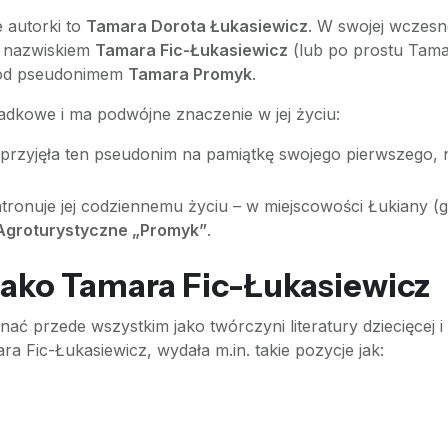
 autorki to
Tamara Dorota Łukasiewicz
. W swojej wczesne
ię nazwiskiem
Tamara Fic-Łukasiewicz
(lub po prostu Tamara
 pod pseudonimem
Tamara Promyk
.
adkowe i ma podwójne znaczenie w jej życiu:
rzyjęła ten pseudonim na pamiątkę swojego pierwszego, ni
ronuje jej codziennemu życiu – w miejscowości Łukiany (g
groturystyczne „Promyk”
.
 jako Tamara Fic-Łukasiewicz
nać przede wszystkim jako twórczyni literatury dziecięcej 
a Fic-Łukasiewicz, wydała m.in. takie pozycje jak: