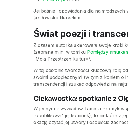
Jej baśnie i opowiadania dla najmłodszych 
środowisku literackim.
Świat poezji i transc
Z czasem autorka skierowała swoje kroki ku
(zebrane m.in. w tomiku
Pomiędzy smutkam
„Moja Przestrzeń Kultury”.
W tej odsłonie twórczości kluczową rolę o
swoimi podopiecznymi (w tym z koniem o imi
transcendencji i szukać odpowiedzi na najtr
Ciekawostka: spotkanie z Ol
W jednym z wywiadów Tamara Promyk wspomn
„opublikował” jej kominek), to niektóre z j
okazję czytać jej utwory i osobiście zachęca