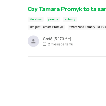
Czy Tamara Promyk to ta sa
literatura
poezja
autorzy
kim jest Tamara Promyk
twórczość Tamary Fic-Łu
Gość (5.173.*.*)
2 miesiące temu