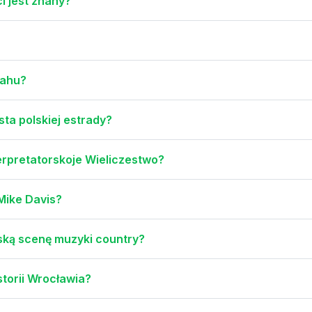
ci jest znany?
jahu?
ta polskiej estrady?
erpretatorskoje Wieliczestwo?
Mike Davis?
olską scenę muzyki country?
istorii Wrocławia?