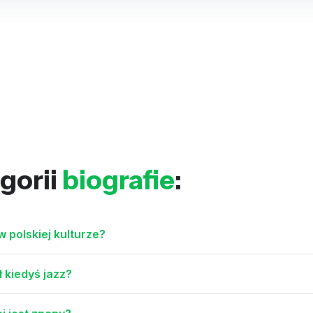
gorii
biografie
:
w polskiej kulturze?
ł kiedyś jazz?