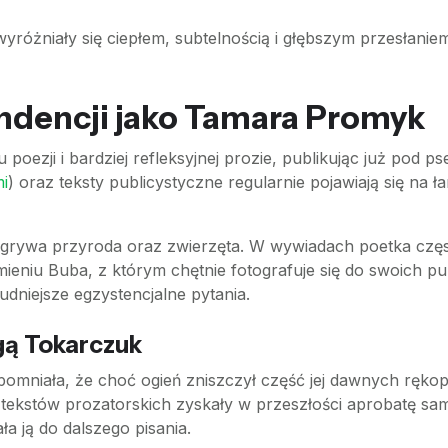
wyróżniały się ciepłem, subtelnością i głębszym przesłani
endencji jako Tamara Promyk
 poezji i bardziej refleksyjnej prozie, publikując już pod
i
) oraz teksty publicystyczne regularnie pojawiają się na ła
dgrywa przyroda oraz zwierzęta. W wywiadach poetka częs
eniu Buba, z którym chętnie fotografuje się do swoich pu
udniejsze egzystencjalne pytania.
gą Tokarczuk
iała, że choć ogień zniszczył część jej dawnych rękopis
ej tekstów prozatorskich zyskały w przeszłości aprobatę sam
ła ją do dalszego pisania.