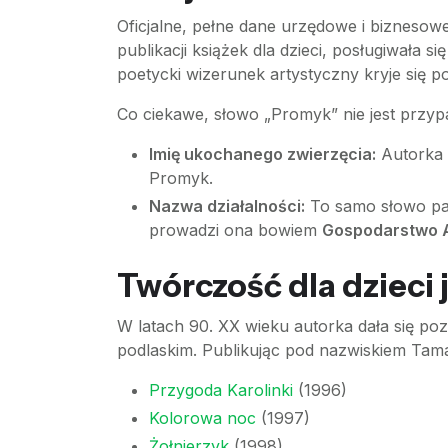
Oficjalne, pełne dane urzędowe i biznesowe
publikacji książek dla dzieci, posługiwała s
poetycki wizerunek artystyczny kryje się
Co ciekawe, słowo „Promyk” nie jest przyp
Imię ukochanego zwierzęcia:
Autorka p
Promyk.
Nazwa działalności:
To samo słowo pat
prowadzi ona bowiem
Gospodarstwo A
Twórczość dla dzieci
W latach 90. XX wieku autorka dała się poz
podlaskim. Publikując pod nazwiskiem Tamar
Przygoda Karolinki
(1996)
Kolorowa noc
(1997)
Żołnierzyk
(1998)